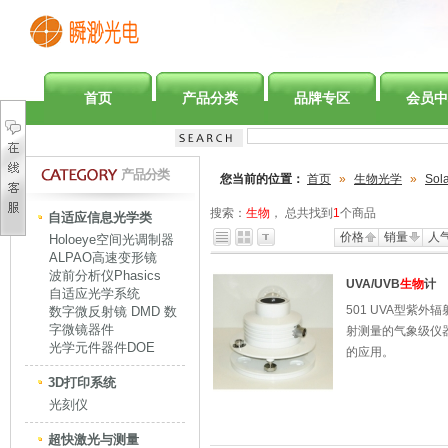
首页
产品分类
品牌专区
会员中
产品分类
您当前的位置：
首页
»
生物光学
»
Sola
搜索：
生物
， 总共找到
1
个商品
自适应信息光学类
价格
销量
人
Holoeye空间光调制器
ALPAO高速变形镜
波前分析仪Phasics
UVA/UVB
生物
计
自适应光学系统
501 UVA型紫
数字微反射镜 DMD 数
字微镜器件
射测量的气象级仪
光学元件器件DOE
的应用。
3D打印系统
光刻仪
超快激光与测量