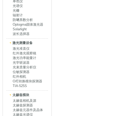
单色仪
光谱仪
光栅
辐射计
防嗮系数分析
Optogma固体激光器
Solarlight
波长选择器
激光测量设备
激光准直仪
红外激光观察镜
激光功率能量计
光学斩波器
光束质量分析仪
位敏探测器
红外相机
O/E转换模块探测器
TIA-525S
太赫兹模块
太赫兹相机及源
太赫兹探测器
太赫兹元器件及晶体
太赫兹光谱仪