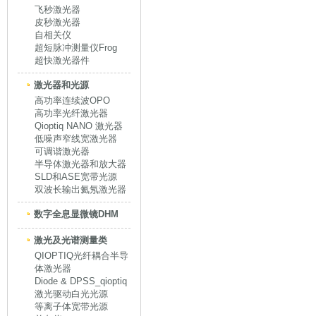
飞秒激光器
皮秒激光器
自相关仪
超短脉冲测量仪Frog
超快激光器件
激光器和光源
高功率连续波OPO
高功率光纤激光器
Qioptiq NANO 激光器
低噪声窄线宽激光器
可调谐激光器
半导体激光器和放大器
SLD和ASE宽带光源
双波长输出氦氖激光器
数字全息显微镜DHM
激光及光谱测量类
QIOPTIQ光纤耦合半导
体激光器
Diode & DPSS_qioptiq
激光驱动白光光源
等离子体宽带光源