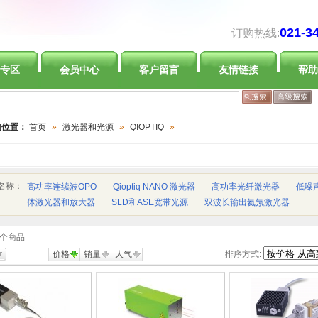
021-3
订购热线:
专区
会员中心
客户留言
友情链接
帮助
的位置：
首页
»
激光器和光源
»
QIOPTIQ
»
名称：
高功率连续波OPO
Qioptiq NANO 激光器
高功率光纤激光器
低噪
体激光器和放大器
SLD和ASE宽带光源
双波长输出氦氖激光器
个商品
价格
销量
人气
排序方式: