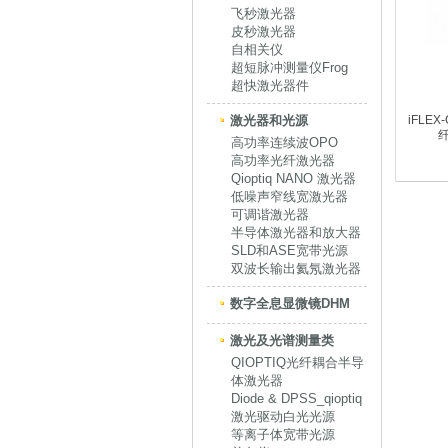
飞秒激光器
皮秒激光器
自相关仪
超短脉冲测量仪Frog
超快激光器件
激光器和光源
iFLE
高功率连续波OPO
高功率光纤激光器
Qioptiq NANO 激光器
低噪声窄线宽激光器
可调谐激光器
半导体激光器和放大器
SLD和ASE宽带光源
双波长输出氦氖激光器
数字全息显微镜DHM
激光及光谱测量类
QIOPTIQ光纤耦合半导
体激光器
Diode & DPSS_qioptiq
激光驱动白光光源
等离子体宽带光源