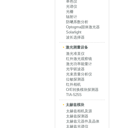
单色仪
光谱仪
光栅
辐射计
防嗮系数分析
Optogma固体激光器
Solarlight
波长选择器
激光测量设备
激光准直仪
红外激光观察镜
激光功率能量计
光学斩波器
光束质量分析仪
位敏探测器
红外相机
O/E转换模块探测器
TIA-525S
太赫兹模块
太赫兹相机及源
太赫兹探测器
太赫兹元器件及晶体
太赫兹光谱仪