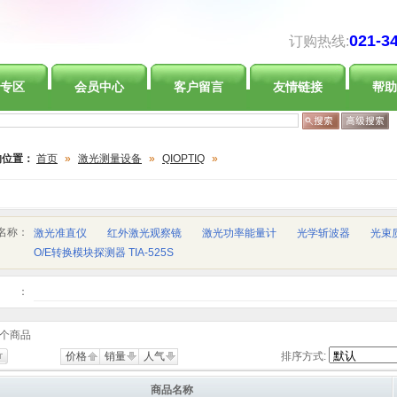
021-3
订购热线:
专区
会员中心
客户留言
友情链接
帮助
的位置：
首页
»
激光测量设备
»
QIOPTIQ
»
名称：
激光准直仪
红外激光观察镜
激光功率能量计
光学斩波器
光束
O/E转换模块探测器 TIA-525S
：
个商品
价格
销量
人气
排序方式:
商品名称