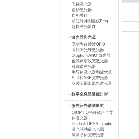
飞秒激光器
皮秒激光器
自相关仪
超短脉冲测量仪Frog
超快激光器件
激光器和光源
高功率连续波OPO
高功率光纤激光器
Qioptiq NANO 激光器
低噪声窄线宽激光器
可调谐激光器
半导体激光器和放大器
SLD和ASE宽带光源
双波长输出氦氖激光器
数字全息显微镜DHM
激光及光谱测量类
QIOPTIQ光纤耦合半导
体激光器
Diode & DPSS_qioptiq
激光驱动白光光源
等离子体宽带光源