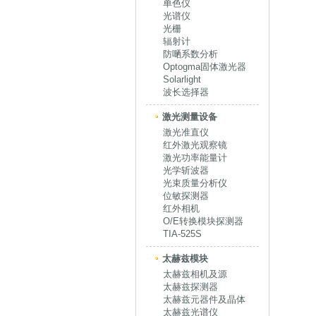
单色仪
光谱仪
光栅
辐射计
防嗮系数分析
Optogma固体激光器
Solarlight
波长选择器
激光测量设备
激光准直仪
红外激光观察镜
激光功率能量计
光学斩波器
光束质量分析仪
位敏探测器
红外相机
O/E转换模块探测器
TIA-525S
太赫兹模块
太赫兹相机及源
太赫兹探测器
太赫兹元器件及晶体
太赫兹光谱仪