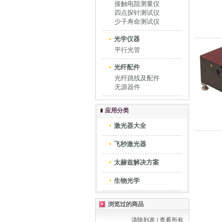
接触电阻测量仪
四点探针测试仪
少子寿命测试仪
光学仪器
平行光管
光纤配件
光纤跳线及配件
无源器件
应用分类
激光器大全
飞秒激光器
太赫兹解决方案
生物光学
浏览过的商品
清除列表
|
查看所有