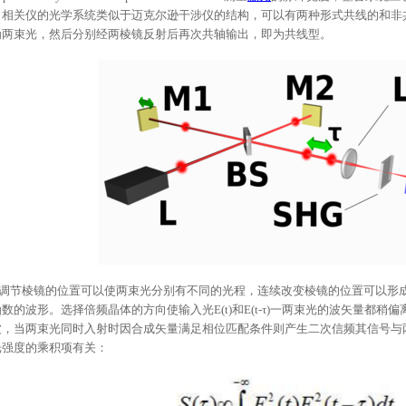
自相关仪的光学系统类似于迈克尔逊干涉仪的结构，可以有两种形式共线的和非
为两束光，然后分别经两棱镜反射后再次共轴输出，即为共线型。
调节棱镜的位置可以使两束光分别有不同的光程，连续改变棱镜的位置可以形
函数的波形。选择倍频晶体的方向使输入光
E(t)和E(t-τ)一两束光的波矢量
波，当两束光同时入射时因合成矢量满足相位匹配条件则产生二次信频其信号与
光强度的乘积项有关：