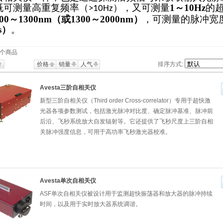
既可测量高重复频率（
），又可测量
1
～
10Hz
的
>10Hz
00
～
1300nm
（或
1300
～
2000nm
）
，可测量的脉冲宽
s
）
。
个商品
价格
销量
人气
排序方式:
Avesta三阶自相关仪
新型三阶自相关仪（Third order Cross-correlator）专用于超快激
光器各项参数测试，包括激光脉冲对比度、确定脉冲基准、脉冲前
后沿、飞秒系统放大自发辐射等。它还提供了飞秒尺度上三阶自相
关脉冲强度信息，可用于高功率飞秒激光器校准。
Avesta单次自相关仪
ASF单次自相关仪被设计用于监测超快振荡器和放大器的脉冲持续
时间，以及用于实时放大器系统调谐。