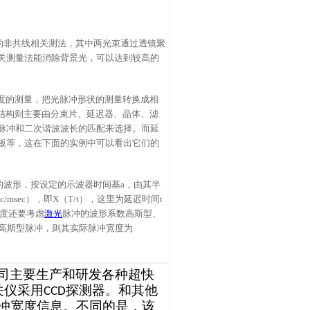
的非共线相关测法，其中两光束通过透镜聚
关测量法能消除背景光，可以达到较高的
度的测量，把光脉冲形状的测量转换成相
结构则主要由分束片、延迟器、晶体、滤
脉冲和二次谐波波长的匹配来选择。而延
板等，这在下面的实例中可以看出它们的
的波形，按设定的示波器时间基
a，由其半
msec），即X（T/t），这里为延迟时间t
宽度还要考虑
激光
脉冲的波形系数高斯型、
果是高斯型脉冲，则其实际脉冲宽度为
司主要生产和研发各种超快
关仪采用
探测器。和其他
CCD
冲宽度信息。不同的是，该