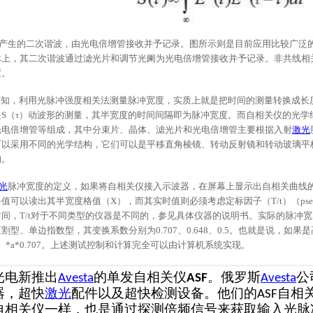
产生的二次谐波，由光电倍增管接收并予记录。图所示则是目前应用比较广泛
体上，其二次谐波通过滤光片和调节光阑为光电倍增管接收并予记录。非共线相
度。
知，利用光脉冲强度相关法测量脉冲宽度，实质上就是把时间的测量转换成长
是
S（τ）动波形的测量，其半宽度的时间间隔即为脉冲宽度。而自相关仪的光学
光电倍增管等组成，其中分束片、晶体、滤光片和光电倍增管主要根据入射
激光
可以采用不同的光学结构，它们可以是平移直角棱镜、转动反射镜和转动玻璃平
构。
光
脉冲宽度的定义，如果将自相关仪接入示波器，在屏幕上显示出自相关曲线
值可以读出其半宽度格值（X），而其实时值则必须考虑定标因子（T/t）（psec/
间，T/t对于不同类型的仪器是不同的，参见具体仪器的说明书。实际的脉冲
割型、单边指数型，其变换系数分别为0.707、0.648、0.5。也就是说，如
/t）*a*0.707。上述测试控制和计算完全可以由计算机系统实现。
光电新推出
的单发自相关仪
。俄罗斯
公
Avesta
ASF
Avesta
器，超快
激光
配件以及超快检测设备。他们的
自相
ASF
自相关仪一样，也是通过探测倍频信号来获取输入光脉