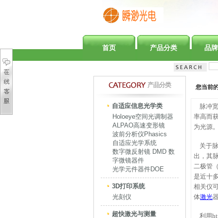
首页
产品分类
品牌
产品分类
您当前
自适应信息光学类
脉冲宽
Holoeye空间光调制器
率高而
ALPAO高速变形镜
为光源
波前分析仪Phasics
自适应光学系统
关于脉
数字微反射镜 DMD 数
出，其
字微镜器件
二极管（
光学元件器件DOE
是近十
3D打印系统
相关仪
光刻仪
体
激光
器
超快激光与测量
利用
h