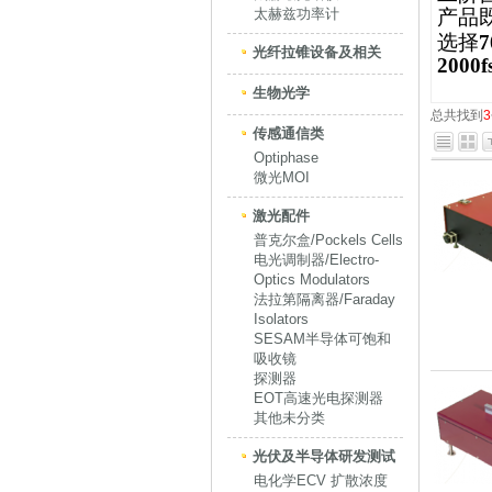
太赫兹功率计
产品
选择
7
光纤拉锥设备及相关
2000f
生物光学
总共找到
3
传感通信类
Optiphase
微光MOI
激光配件
普克尔盒/Pockels Cells
电光调制器/Electro-
Optics Modulators
法拉第隔离器/Faraday
Isolators
SESAM半导体可饱和
吸收镜
探测器
EOT高速光电探测器
其他未分类
光伏及半导体研发测试
电化学ECV 扩散浓度