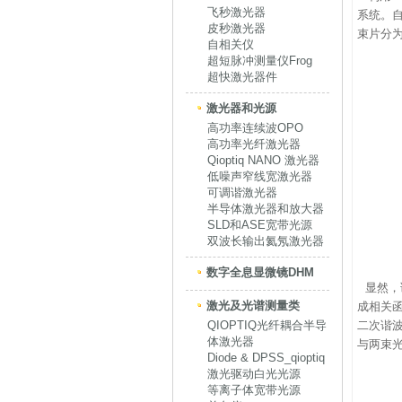
飞秒激光器
系统。
皮秒激光器
束片分
自相关仪
超短脉冲测量仪Frog
超快激光器件
激光器和光源
高功率连续波OPO
高功率光纤激光器
Qioptiq NANO 激光器
低噪声窄线宽激光器
可调谐激光器
半导体激光器和放大器
SLD和ASE宽带光源
双波长输出氦氖激光器
数字全息显微镜DHM
显然，
激光及光谱测量类
成相关
QIOPTIQ光纤耦合半导
二次谐
体激光器
与两束
Diode & DPSS_qioptiq
激光驱动白光光源
等离子体宽带光源