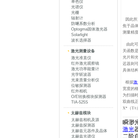
单色仪
光谱仪
光栅
辐射计
因此所
防嗮系数分析
焦于晶
Optogma固体激光器
测量精
Solarlight
波长选择器
由此可
关函数
激光测量设备
光片和
激光准直仪
红外激光观察镜
迟器则
激光功率能量计
具体结
光学斩波器
光束质量分析仪
根据
激
位敏探测器
宽度的格
红外相机
为扫描时
O/E转换模块探测器
双曲线正
TIA-525S
X*（T
太赫兹模块
太赫兹相机及源
瞬渺
太赫兹探测器
激光
太赫兹元器件及晶体
二阶
太赫兹光谱仪