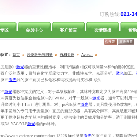
021-3
订购热线:
专区
会员中心
客户留言
友情链接
帮助
的位置：
首页
»
超快激光与测量
»
自相关仪
»
Avesta
»
度是脉冲
激光
器的重要性能指标，利用扫描自相仪可以测量
ps和fs的脉冲宽度
获得广泛的应用，目前在化学反应动力学、非线性光学、光语分析、
激光
加工、
。脉冲
激光
器的脉冲宽度已从毫秒和纳秒提高到皮秒和飞秒。
冲
激光
器脉冲宽度的定义，对于单纵模输出，其脉冲宽度定义为脉冲高度
50%
脉冲宽度为较佳拟合包络脉冲的FWHM。对于一般脉冲
激光
器，通常可以利用一台
升降时间小于1ns）进行测量。对于ps和fs脉冲
激光
器，则只能使用条纹相机，
多年来发展的专门用于测量脉冲宽度的新型仪器，具有高分辫率、高灵敏度和使
可用于探测超短光学脉冲的瞬时宽度，提供较佳的灵敏度和分辫率，适于测量锁
或Nd-YAG/YLF
激光
器的ps脉冲。
ttp://www.rayscience.com/product-13228.html测量
激光
的脉冲宽度，整套系统应