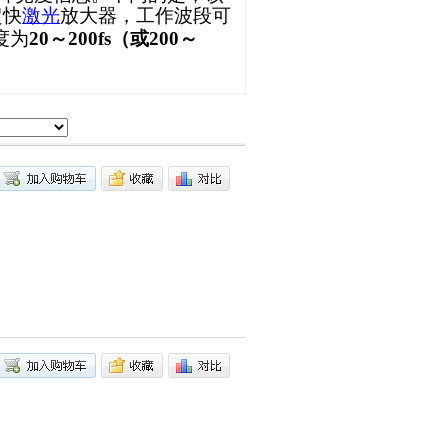
超快
激光
放大器，工作波段可
度为
20
～
200fs
（或
200
～