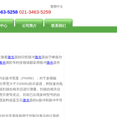
繁體中文
463-5258
021-3463-5259
中心
公司简介
联系我们
。随着
激光
器的问世脉冲
激光
器由于峰值功
激光
测距等科技领域都采用脉冲
激光
器作
的全脉冲宽度（
FWHM）；对于多模输
带宽大于350MHz的示波器，和快速光电
或扫描自相关仪进行测量。扫描自相关仪
用方便等优点。目前已出现多种型号的自
模染料或蓝宝石
激光
器的fs脉冲和脉冲半导
包括光学系统和用于控制与显示的计算机