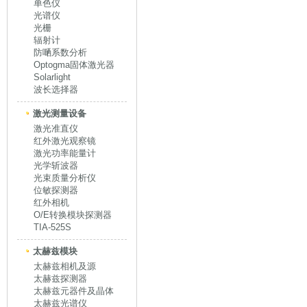
单色仪
光谱仪
光栅
辐射计
防嗮系数分析
Optogma固体激光器
Solarlight
波长选择器
激光测量设备
激光准直仪
红外激光观察镜
激光功率能量计
光学斩波器
光束质量分析仪
位敏探测器
红外相机
O/E转换模块探测器
TIA-525S
太赫兹模块
太赫兹相机及源
太赫兹探测器
太赫兹元器件及晶体
太赫兹光谱仪