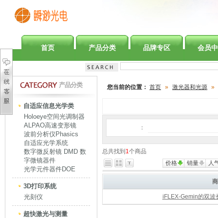
首页
产品分类
品牌专区
会员中
产品分类
您当前的位置：
首页
»
激光器和光源
»
自适应信息光学类
Holoeye空间光调制器
ALPAO高速变形镜
：
波前分析仪Phasics
自适应光学系统
数字微反射镜 DMD 数
总共找到
1
个商品
字微镜器件
价格
销量
人
光学元件器件DOE
商
3D打印系统
光刻仪
iFLEX-Gemin
超快激光与测量