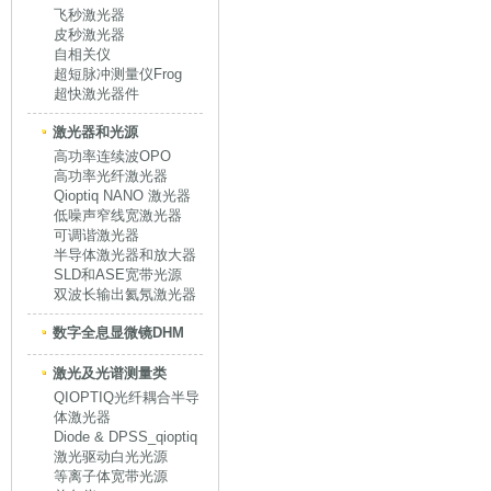
飞秒激光器
皮秒激光器
自相关仪
超短脉冲测量仪Frog
超快激光器件
激光器和光源
高功率连续波OPO
高功率光纤激光器
Qioptiq NANO 激光器
低噪声窄线宽激光器
可调谐激光器
半导体激光器和放大器
SLD和ASE宽带光源
双波长输出氦氖激光器
数字全息显微镜DHM
激光及光谱测量类
QIOPTIQ光纤耦合半导
体激光器
Diode & DPSS_qioptiq
激光驱动白光光源
等离子体宽带光源