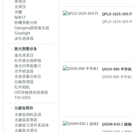
单色仪
光谱仪
光栅
QFLD-1625-30
辐射计
QFLD-1625-30
防嗮系数分析
Optogma固体激光器
Solarlight
波长选择器
激光测量设备
激光准直仪
红外激光观察镜
激光功率能量计
QSOA-980 半
光学斩波器
光束质量分析仪
QSOA-980 半
位敏探测器
红外相机
O/E转换模块探测器
TIA-525S
太赫兹模块
太赫兹相机及源
太赫兹探测器
QSDM-830-1 
太赫兹元器件及晶体
太赫兹光谱仪