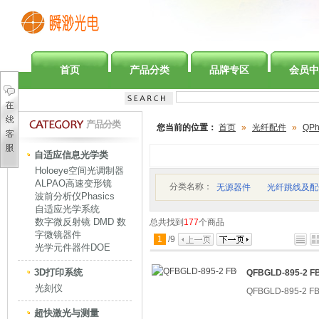
首页
产品分类
品牌专区
会员中
产品分类
您当前的位置：
首页
»
光纤配件
»
QPh
自适应信息光学类
Holoeye空间光调制器
ALPAO高速变形镜
分类名称：
无源器件
光纤跳线及配
波前分析仪Phasics
自适应光学系统
数字微反射镜 DMD 数
总共找到
177
个商品
字微镜器件
1
/
9
光学元件器件DOE
3D打印系统
QFBGLD-895-2
光刻仪
QFBGLD-895-2
超快激光与测量