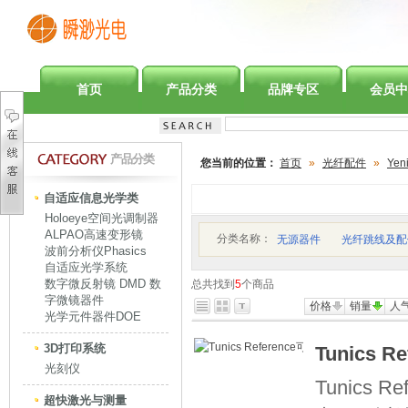
首页
产品分类
品牌专区
会员中
产品分类
您当前的位置：
首页
»
光纤配件
»
Yeni
自适应信息光学类
Holoeye空间光调制器
ALPAO高速变形镜
分类名称：
无源器件
光纤跳线及配
波前分析仪Phasics
自适应光学系统
数字微反射镜 DMD 数
总共找到
5
个商品
字微镜器件
价格
销量
人
光学元件器件DOE
3D打印系统
Tunics 
光刻仪
Tunics 
超快激光与测量