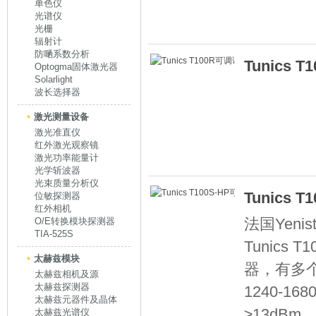
单色仪
光谱仪
光栅
辐射计
防嗮系数分析
Tunics
Optogma固体激光器
Solarlight
波长选择器
激光测量设备
激光准直仪
红外激光观察镜
激光功率能量计
光学斩波器
光束质量分析仪
Tunics
位敏探测器
红外相机
法国Yen
O/E转换模块探测器
TIA-525S
Tunics
太赫兹模块
器，有多
太赫兹相机及源
太赫兹探测器
1240-1
太赫兹元器件及晶体
≥13dB
太赫兹光谱仪