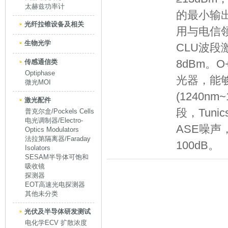
太赫兹功率计
的最小输出
光纤拉锥设备及相关
用与电信领
生物光学
CLU波
8dBm。
传感通信类
Optiphase
光器，能
微光MOI
(1240n
激光配件
段，Tuni
普克尔盒/Pockels Cells
电光调制器/Electro-
ASE噪声
Optics Modulators
法拉第隔离器/Faraday
100dB。
Isolators
SESAM半导体可饱和
吸收镜
探测器
EOT高速光电探测器
其他未分类
光伏及半导体研发测试
电化学ECV 扩散浓度