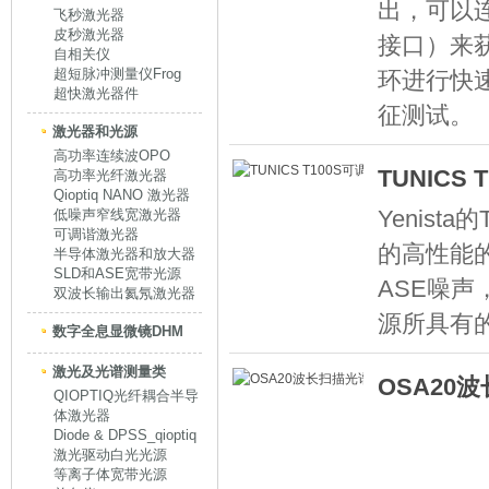
出，可以连
飞秒激光器
皮秒激光器
接口）来
自相关仪
超短脉冲测量仪Frog
环进行快
超快激光器件
征测试。
激光器和光源
高功率连续波OPO
TUNICS
高功率光纤激光器
Qioptiq NANO 激光器
Yenista
低噪声窄线宽激光器
可调谐激光器
的高性能
半导体激光器和放大器
SLD和ASE宽带光源
ASE噪
双波长输出氦氖激光器
源所具有
数字全息显微镜DHM
激光及光谱测量类
OSA20
QIOPTIQ光纤耦合半导
体激光器
Diode & DPSS_qioptiq
激光驱动白光光源
等离子体宽带光源