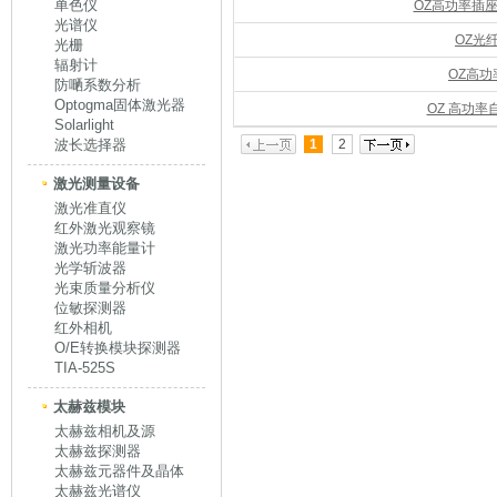
单色仪
OZ高功率插
光谱仪
OZ光
光栅
辐射计
OZ高
防嗮系数分析
Optogma固体激光器
OZ 高功
Solarlight
波长选择器
1
2
激光测量设备
激光准直仪
红外激光观察镜
激光功率能量计
光学斩波器
光束质量分析仪
位敏探测器
红外相机
O/E转换模块探测器
TIA-525S
太赫兹模块
太赫兹相机及源
太赫兹探测器
太赫兹元器件及晶体
太赫兹光谱仪