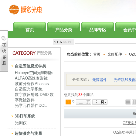
首页
产品分类
品牌专区
会员中
产品分类
您当前的位置：
首页
»
光纤配件
»
OZO
自适应信息光学类
Holoeye空间光调制器
ALPAO高速变形镜
分类名称：
无源器件
光纤跳线及配
波前分析仪Phasics
自适应光学系统
数字微反射镜 DMD 数
总共找到
33
个商品
字微镜器件
1
/
2
光学元件器件DOE
商
3D打印系统
光刻仪
OZ反
OZ高功率尾
超快激光与测量