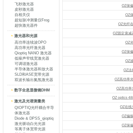
飞秒激光器
OZ保
皮秒激光器
自相关仪
OZ
超短脉冲测量仪Frog
OZ光纤
超快激光器件
OZ固定衰
激光器和光源
高功率连续波OPO
OZ
高功率光纤激光器
OZ保
Qioptiq NANO 激光器
低噪声窄线宽激光器
OZ
可调谐激光器
半导体激光器和放大器
OZ
SLD和ASE宽带光源
OZ高功率
双波长输出氦氖激光器
OZ高功
数字全息显微镜DHM
OZ optic
激光及光谱测量类
OZ在
QIOPTIQ光纤耦合半导
体激光器
OZ偏
Diode & DPSS_qioptiq
激光驱动白光光源
OZ保
等离子体宽带光源