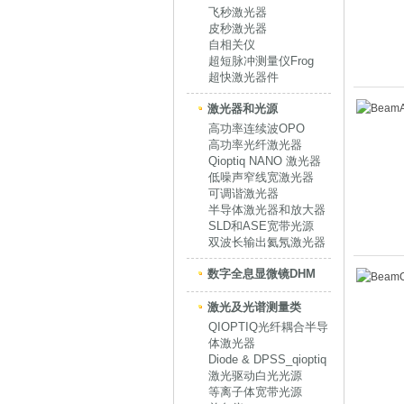
飞秒激光器
皮秒激光器
自相关仪
超短脉冲测量仪Frog
超快激光器件
激光器和光源
高功率连续波OPO
高功率光纤激光器
Qioptiq NANO 激光器
低噪声窄线宽激光器
可调谐激光器
半导体激光器和放大器
SLD和ASE宽带光源
双波长输出氦氖激光器
数字全息显微镜DHM
激光及光谱测量类
QIOPTIQ光纤耦合半导
体激光器
Diode & DPSS_qioptiq
激光驱动白光光源
等离子体宽带光源