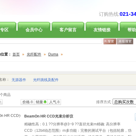
021-3
订购热线:
专区
会员中心
客户留言
友情链接
帮助
的位置：
首页
»
光纤配件
»
Duma
»
名称：
无源器件
光纤跳线及配件
个商品
价格
销量
人气
排序方式:
BeamOn HR CCD光束分析仪
精确性高：0.1 ??分辨率@3~9 ??直径光束rn精确: 高分辨率
CCD（12bit动态范围）rn多功能：完整的测试平台（包括轮廓，功