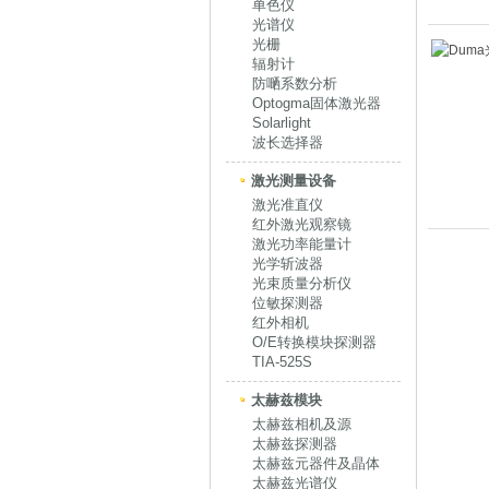
单色仪
光谱仪
光栅
辐射计
防嗮系数分析
Optogma固体激光器
Solarlight
波长选择器
激光测量设备
激光准直仪
红外激光观察镜
激光功率能量计
光学斩波器
光束质量分析仪
位敏探测器
红外相机
O/E转换模块探测器
TIA-525S
太赫兹模块
太赫兹相机及源
太赫兹探测器
太赫兹元器件及晶体
太赫兹光谱仪