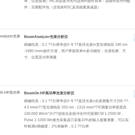
率，位置探测）rnCW及脉冲光均适用rn操作简单：易操作软件rn配
件：完整配件包（含缩束RDC及高能量衰减器）
BeamAnalyzer光束分析仪
精确性高：0.1 ??分辨率@3~9 ??直径光束rn宽光谱响应 190 nm
-1990 nmrn操作方便，用户界面简单rn多功能性：光束轮廓、尺
寸、位置及功率测量
BeamOn HP高功率光束分析仪
精确性高：0.1 ??分辨率@3~9 ??直径光束n光束测量尺寸200 ?? -
4.5 mmn??宽光谱响应 350 nm - 1310 nmn??可测量功率密度高
100,000 W/cm^2n??连续光及脉冲光均可探测CW 1-2500 W，
Pulse 1-1000 Wn激光采集器只采集10%的输入能量测量，可以实
时检测n精确度：2%准确率，0.1 ??分辨