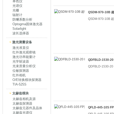
单色仪
光谱仪
光栅
QSDM-970-10
辐射计
QSDM-970-10
防嗮系数分析
Optogma固体激光器
Solarlight
波长选择器
激光测量设备
激光准直仪
红外激光观察镜
激光功率能量计
QDFBLD-1530-
光学斩波器
光束质量分析仪
QDFBLD-1530-
位敏探测器
红外相机
O/E转换模块探测器
TIA-525S
太赫兹模块
太赫兹相机及源
太赫兹探测器
QFLD-445-10S
太赫兹元器件及晶体
太赫兹光谱仪