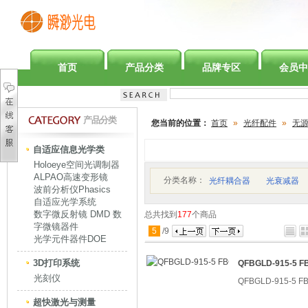
首页
产品分类
品牌专区
会员中
产品分类
您当前的位置：
首页
»
光纤配件
»
无
自适应信息光学类
Holoeye空间光调制器
ALPAO高速变形镜
分类名称：
光纤耦合器
光衰减器
波前分析仪Phasics
自适应光学系统
数字微反射镜 DMD 数
总共找到
177
个商品
字微镜器件
5
/
9
光学元件器件DOE
3D打印系统
QFBGLD-915-5
光刻仪
QFBGLD-915-5
超快激光与测量