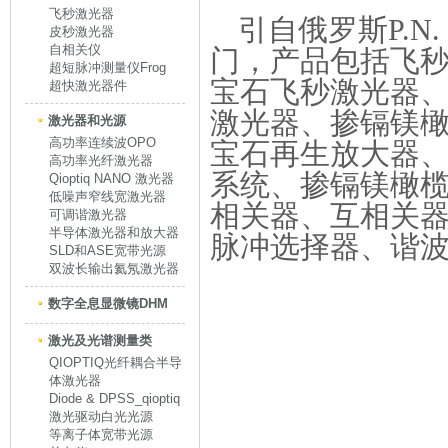
飞秒激光器
引自俄罗斯P.
皮秒激光器
自相关仪
门，产品包括飞
超短脉冲测量仪Frog
宝石飞秒激光器
超快激光器件
激光器、掺镉镁
激光器和光源
高功率连续波OPO
宝石再生放大器
高功率光纤激光器
系统、掺镉镁橄
Qioptiq NANO 激光器
低噪声窄线宽激光器
相关器、互相关
可调谐激光器
半导体激光器和放大器
脉冲选择器、谐
SLD和ASE宽带光源
双波长输出氦氖激光器
数字全息显微镜DHM
激光及光谱测量类
QIOPTIQ光纤耦合半导
体激光器
Diode & DPSS_qioptiq
激光驱动白光光源
等离子体宽带光源