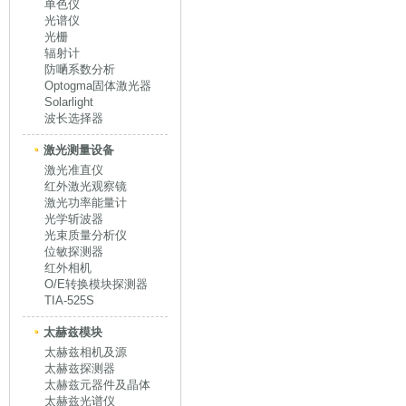
单色仪
光谱仪
光栅
辐射计
防嗮系数分析
Optogma固体激光器
Solarlight
波长选择器
激光测量设备
激光准直仪
红外激光观察镜
激光功率能量计
光学斩波器
光束质量分析仪
位敏探测器
红外相机
O/E转换模块探测器
TIA-525S
太赫兹模块
太赫兹相机及源
太赫兹探测器
太赫兹元器件及晶体
太赫兹光谱仪