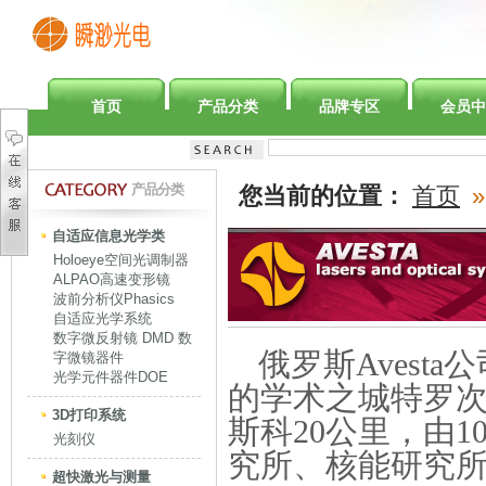
首页
产品分类
品牌专区
会员中
产品分类
您当前的位置：
首页
»
自适应信息光学类
Holoeye空间光调制器
ALPAO高速变形镜
波前分析仪Phasics
自适应光学系统
数字微反射镜 DMD 数
俄罗斯Avest
字微镜器件
光学元件器件DOE
的学术之城特罗
3D打印系统
斯科20公里，由
光刻仪
究所、核能研究
超快激光与测量