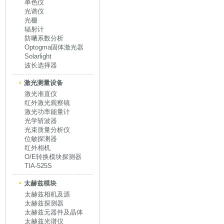
单色仪
光谱仪
光栅
辐射计
防嗮系数分析
Optogma固体激光器
Solarlight
波长选择器
激光测量设备
激光准直仪
红外激光观察镜
激光功率能量计
光学斩波器
光束质量分析仪
位敏探测器
红外相机
O/E转换模块探测器
TIA-525S
太赫兹模块
太赫兹相机及源
太赫兹探测器
太赫兹元器件及晶体
太赫兹光谱仪