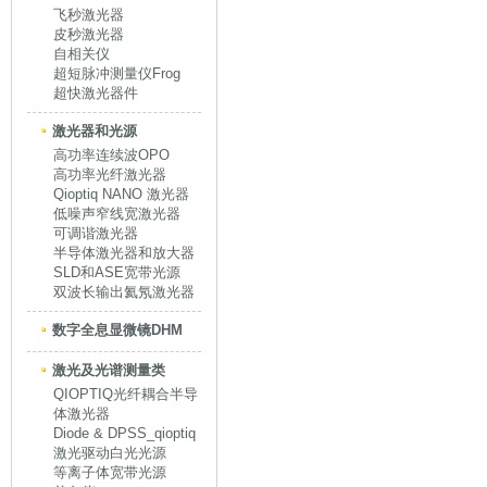
飞秒激光器
皮秒激光器
自相关仪
超短脉冲测量仪Frog
超快激光器件
激光器和光源
高功率连续波OPO
高功率光纤激光器
Qioptiq NANO 激光器
低噪声窄线宽激光器
可调谐激光器
半导体激光器和放大器
SLD和ASE宽带光源
双波长输出氦氖激光器
数字全息显微镜DHM
激光及光谱测量类
QIOPTIQ光纤耦合半导
体激光器
Diode & DPSS_qioptiq
激光驱动白光光源
等离子体宽带光源