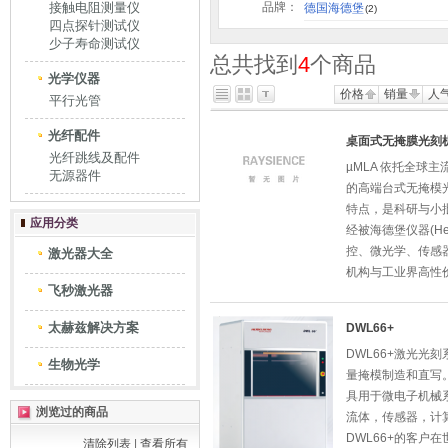
接触电阻测量仪
品牌：
德国海德堡
(2)
四点探针测试仪
少子寿命测试仪
总共找到
4
个商品
光学仪器
价格
销量
人
平行光管
光纤配件
桌面式无掩膜光刻
光纤跳线及配件
µMLA 依托全球
无源器件
的高端台式无掩模
特点，是科研与小批
应用分类
经被海德堡仪器(Heid
控、微光学、传感
激光器大全
机构与工业界高性
飞秒激光器
太赫兹解决方案
DWL66+
DWL66+激光光
生物光学
量掩模制造和直写
具用于微电子机械
浏览过的商品
流体，传感器，计
DWL66+的客户
清除列表
|
查看所有