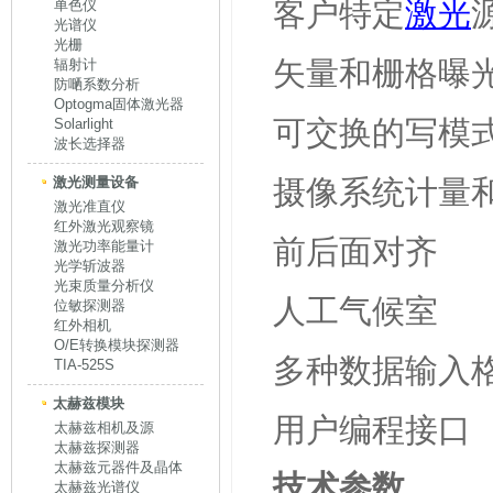
客户特定
激光
单色仪
光谱仪
光栅
矢量和栅格曝
辐射计
防嗮系数分析
Optogma固体激光器
可交换的写模
Solarlight
波长选择器
激光测量设备
摄像系统计量
激光准直仪
红外激光观察镜
前后面对齐
激光功率能量计
光学斩波器
光束质量分析仪
人工气候室
位敏探测器
红外相机
O/E转换模块探测器
多种数据输入
TIA-525S
太赫兹模块
用户编程接口
太赫兹相机及源
太赫兹探测器
太赫兹元器件及晶体
技术参数
太赫兹光谱仪