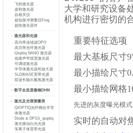
飞秒激光器
大学和研究设备
皮秒激光器
自相关仪
机构进行密切的
超短脉冲测量仪Frog
超快激光器件
激光器和光源
重要特征选项
高功率连续波OPO
高功率光纤激光器
Qioptiq NANO 激光器
最大基板尺寸
9
低噪声窄线宽激光器
可调谐激光器
半导体激光器和放大器
最小描绘尺寸
0
SLD和ASE宽带光源
双波长输出氦氖激光器
最小描绘网格
1
数字全息显微镜DHM
激光及光谱测量类
先进的灰度曝光模式
QIOPTIQ光纤耦合半导
体激光器
实时的自动对
Diode & DPSS_qioptiq
激光驱动白光光源
等离子体宽带光源