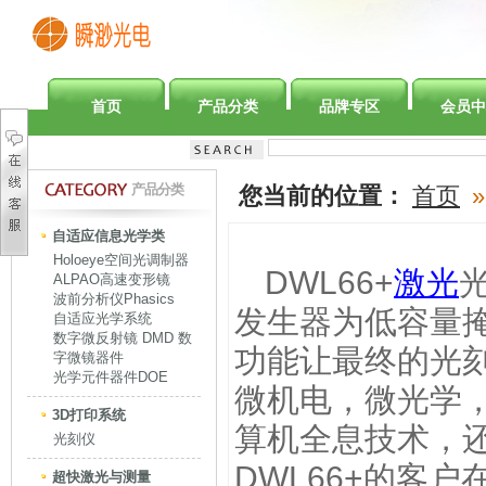
首页
产品分类
品牌专区
会员中
产品分类
您当前的位置：
首页
»
自适应信息光学类
Holoeye空间光调制器
DWL66+
激光
ALPAO高速变形镜
波前分析仪Phasics
发生器为低容量
自适应光学系统
数字微反射镜 DMD 数
功能让最终的光
字微镜器件
光学元件器件DOE
微机电，微光学
3D打印系统
算机全息技术，
光刻仪
DWL66+的客
超快激光与测量