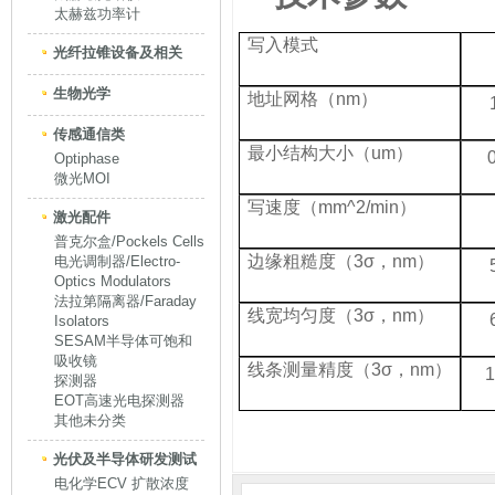
太赫兹功率计
写入模式
光纤拉锥设备及相关
生物光学
地址网格（nm）
传感通信类
最小结构大小（um）
Optiphase
微光MOI
写速度（mm^2/min）
激光配件
普克尔盒/Pockels Cells
边缘粗糙度（3σ，nm）
电光调制器/Electro-
Optics Modulators
法拉第隔离器/Faraday
线宽均匀度（3σ，nm）
Isolators
SESAM半导体可饱和
吸收镜
线条测量精度（3σ，nm）
1
探测器
EOT高速光电探测器
其他未分类
光伏及半导体研发测试
电化学ECV 扩散浓度