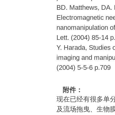
BD. Matthews, DA. L
Electromagnetic need
nanomanipulation of 
Lett. (2004) 85-14 
Y. Harada, Studies 
imaging and manipul
(2004) 5-5-6 p.709
附件：
现在已经有很多单
及流场拖曳、生物膜