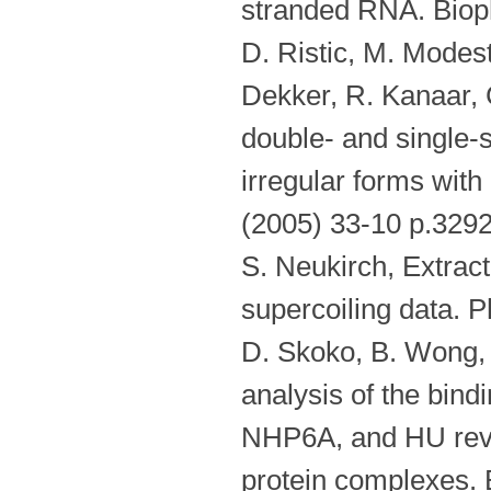
stranded RNA. Bioph
D. Ristic, M. Modest
Dekker, R. Kanaar
double- and single-
irregular forms with
(2005) 33-10 p.329
S. Neukirch, Extract
supercoiling data. P
D. Skoko, B. Wong,
analysis of the bin
NHP6A, and HU revea
protein complexes. 