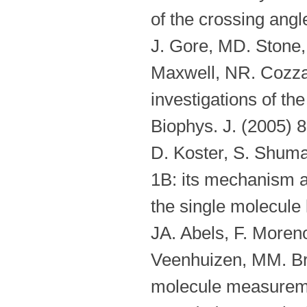
of the crossing angl
J. Gore, MD. Stone, 
Maxwell, NR. Cozzar
investigations of t
Biophys. J. (2005) 
D. Koster, S. Shum
1B: its mechanism a
the single molecule 
JA. Abels, F. Moren
Veenhuizen, MM. Bru
molecule measuremen