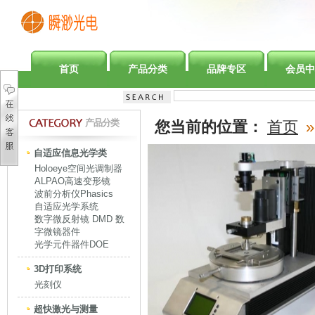
首页
产品分类
品牌专区
会员中
产品分类
您当前的位置：
首页
»
自适应信息光学类
Holoeye空间光调制器
ALPAO高速变形镜
波前分析仪Phasics
自适应光学系统
数字微反射镜 DMD 数
字微镜器件
光学元件器件DOE
3D打印系统
光刻仪
超快激光与测量