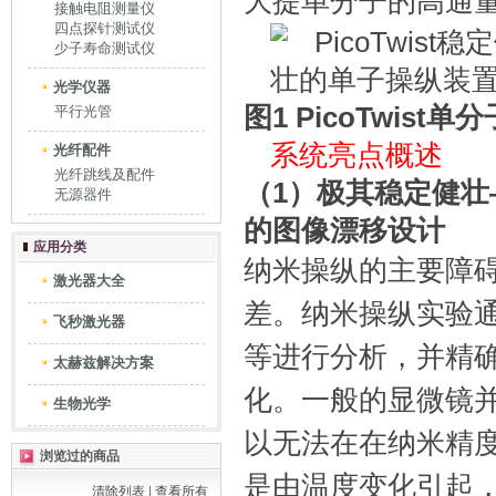
大提单分子的高通
接触电阻测量仪
四点探针测试仪
少子寿命测试仪
光学仪器
图1 PicoTwist
平行光管
系统亮点概述
光纤配件
光纤跳线及配件
（1）极其稳定健壮—
无源器件
的图像漂移设计
应用分类
纳米操纵的主要障
激光器大全
差。纳米操纵实验通
飞秒激光器
等进行分析，并精确
太赫兹解决方案
化。一般的显微镜
生物光学
以无法在在纳米精
浏览过的商品
是由温度变化引起
清除列表
|
查看所有