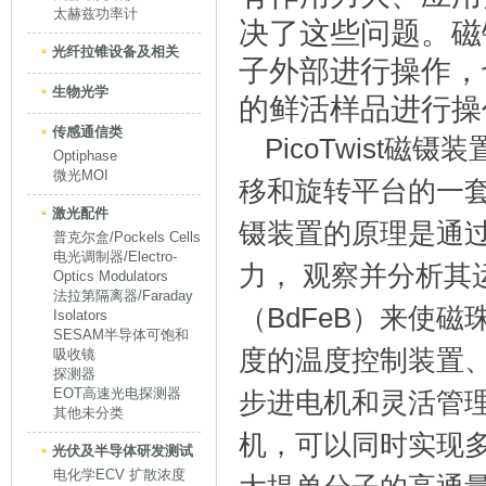
太赫兹功率计
决了这些问题。磁
光纤拉锥设备及相关
子外部进行操作，
生物光学
的鲜活样品进行操
传感通信类
PicoTwist
Optiphase
微光MOI
移和旋转平台的一套强
激光配件
镊装置的原理是通
普克尔盒/Pockels Cells
电光调制器/Electro-
力， 观察并分析其
Optics Modulators
法拉第隔离器/Faraday
（BdFeB）来使
Isolators
SESAM半导体可饱和
度的温度控制装置
吸收镜
探测器
EOT高速光电探测器
步进电机和灵活管理
其他未分类
机，可以同时实现多
光伏及半导体研发测试
电化学ECV 扩散浓度