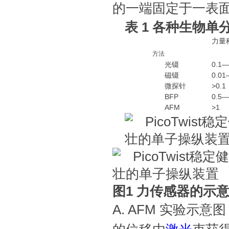
的一端固定于一表
表 1 各种生物
力量程
方法
光镊
0.1—
磁镊
0.01
微探针
>0.1
BFP
0.5—
AFM
>1
图1 力传感器的示
A. AFM 实验