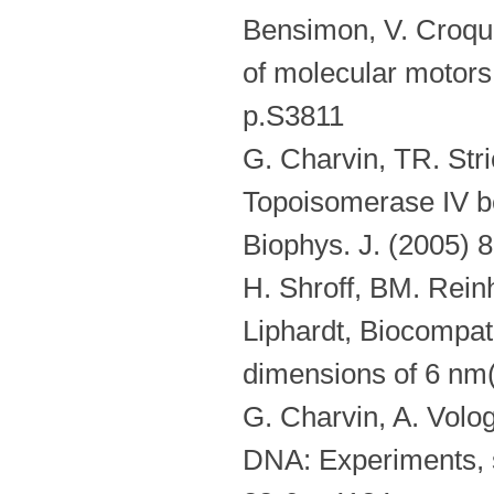
Bensimon, V. Croquet
of molecular motors
p.S3811
G. Charvin, TR. Str
Topoisomerase IV b
Biophys. J. (2005) 
H. Shroff, BM. Reinh
Liphardt, Biocompati
dimensions of 6 nm(
G. Charvin, A. Volo
DNA: Experiments, s