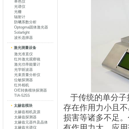
单色仪
光谱仪
光栅
辐射计
防嗮系数分析
Optogma固体激光器
Solarlight
波长选择器
激光测量设备
激光准直仪
红外激光观察镜
激光功率能量计
光学斩波器
光束质量分析仪
位敏探测器
红外相机
O/E转换模块探测器
于传统的单分子
TIA-525S
存在作用力小且不
太赫兹模块
太赫兹相机及源
损害等诸多不足。
太赫兹探测器
太赫兹元器件及晶体
有作用力大、应用
太赫兹光谱仪