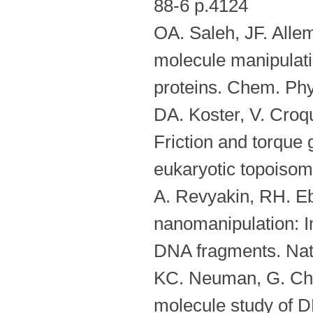
88-6 p.4124
OA. Saleh, JF. Alle
molecule manipulat
proteins. Chem. Ph
DA. Koster, V. Croq
Friction and torque
eukaryotic topoisom
A. Revyakin, RH. Eb
nanomanipulation: I
DNA fragments. Nat
KC. Neuman, G. Cha
molecule study of D