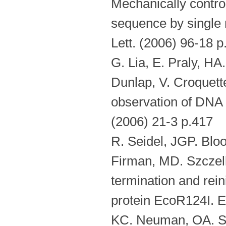
Mechanically contro
sequence by single 
Lett. (2006) 96-18 p
G. Lia, E. Praly, HA
Dunlap, V. Croquett
observation of DNA 
(2006) 21-3 p.417
R. Seidel, JGP. Blo
Firman, MD. Szczelk
termination and rein
protein EcoR124I. 
KC. Neuman, OA. Sal