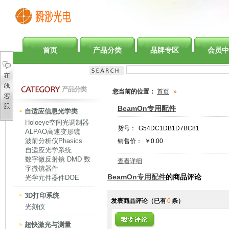
首页
产品分类
品牌专区
会员中
产品分类
您当前的位置：
首页
»
BeamOn专用配件
自适应信息光学类
Holoeye空间光调制器
货号：
G54DC1DB1D7BC81
ALPAO高速变形镜
波前分析仪Phasics
销售价：
￥0.00
自适应光学系统
数字微反射镜 DMD 数
查看详细
字微镜器件
BeamOn专用配件
的商品评论
光学元件器件DOE
3D打印系统
发表商品评论
（已有
0
条）
光刻仪
超快激光与测量