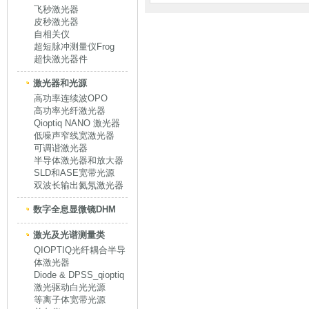
飞秒激光器
皮秒激光器
自相关仪
超短脉冲测量仪Frog
超快激光器件
激光器和光源
高功率连续波OPO
高功率光纤激光器
Qioptiq NANO 激光器
低噪声窄线宽激光器
可调谐激光器
半导体激光器和放大器
SLD和ASE宽带光源
双波长输出氦氖激光器
数字全息显微镜DHM
激光及光谱测量类
QIOPTIQ光纤耦合半导
体激光器
Diode & DPSS_qioptiq
激光驱动白光光源
等离子体宽带光源