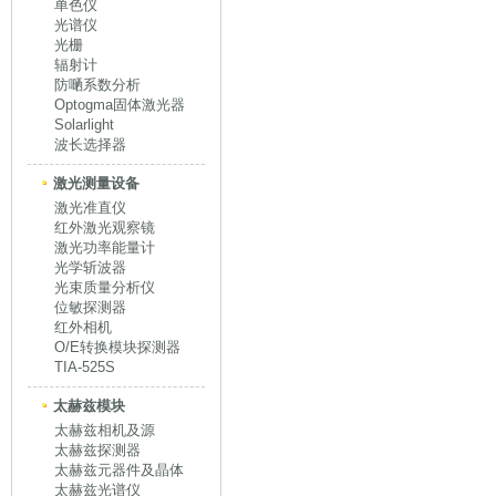
单色仪
光谱仪
光栅
辐射计
防嗮系数分析
Optogma固体激光器
Solarlight
波长选择器
激光测量设备
激光准直仪
红外激光观察镜
激光功率能量计
光学斩波器
光束质量分析仪
位敏探测器
红外相机
O/E转换模块探测器
TIA-525S
太赫兹模块
太赫兹相机及源
太赫兹探测器
太赫兹元器件及晶体
太赫兹光谱仪