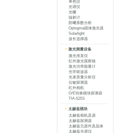
单色仪
光谱仪
光栅
辐射计
防嗮系数分析
Optogma固体激光器
Solarlight
波长选择器
激光测量设备
激光准直仪
红外激光观察镜
激光功率能量计
光学斩波器
光束质量分析仪
位敏探测器
红外相机
O/E转换模块探测器
TIA-525S
太赫兹模块
太赫兹相机及源
太赫兹探测器
太赫兹元器件及晶体
太赫兹光谱仪