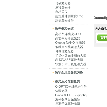
飞秒激光器
皮秒激光器
自相关仪
超短脉冲测量仪Frog
Dense
超快激光器件
激光器和光源
发表商品
高功率连续波OPO
高功率光纤激光器
Qioptiq NANO 激光器
低噪声窄线宽激光器
可调谐激光器
半导体激光器和放大器
SLD和ASE宽带光源
双波长输出氦氖激光器
数字全息显微镜DHM
激光及光谱测量类
QIOPTIQ光纤耦合半导
体激光器
Diode & DPSS_qioptiq
激光驱动白光光源
等离子体宽带光源