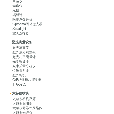
单色仪
光谱仪
光栅
辐射计
防嗮系数分析
Optogma固体激光器
Solarlight
波长选择器
激光测量设备
激光准直仪
红外激光观察镜
激光功率能量计
光学斩波器
光束质量分析仪
位敏探测器
红外相机
O/E转换模块探测器
TIA-525S
太赫兹模块
太赫兹相机及源
太赫兹探测器
太赫兹元器件及晶体
太赫兹光谱仪