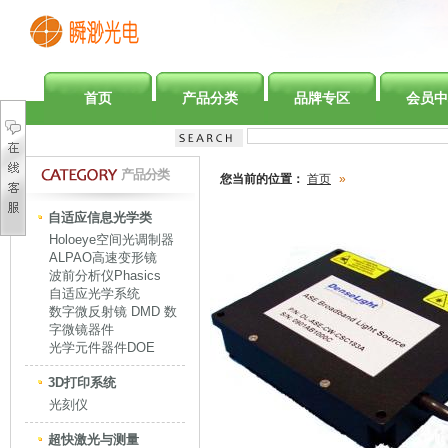
首页
产品分类
品牌专区
会员中
产品分类
您当前的位置：
首页
»
自适应信息光学类
Holoeye空间光调制器
ALPAO高速变形镜
波前分析仪Phasics
自适应光学系统
数字微反射镜 DMD 数
字微镜器件
光学元件器件DOE
3D打印系统
光刻仪
超快激光与测量