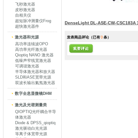
飞秒激光器
皮秒激光器
自相关仪
超短脉冲测量仪Frog
DenseLight DL-ASE-CW-CSC18
超快激光器件
激光器和光源
发表商品评论
（已有
0
条）
高功率连续波OPO
高功率光纤激光器
Qioptiq NANO 激光器
低噪声窄线宽激光器
可调谐激光器
半导体激光器和放大器
SLD和ASE宽带光源
双波长输出氦氖激光器
数字全息显微镜DHM
激光及光谱测量类
QIOPTIQ光纤耦合半导
体激光器
Diode & DPSS_qioptiq
激光驱动白光光源
等离子体宽带光源