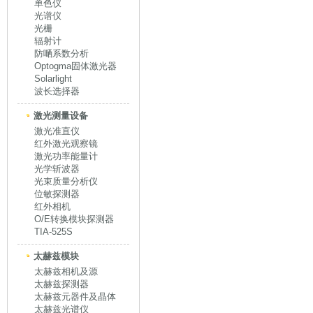
单色仪
光谱仪
光栅
辐射计
防嗮系数分析
Optogma固体激光器
Solarlight
波长选择器
激光测量设备
激光准直仪
红外激光观察镜
激光功率能量计
光学斩波器
光束质量分析仪
位敏探测器
红外相机
O/E转换模块探测器
TIA-525S
太赫兹模块
太赫兹相机及源
太赫兹探测器
太赫兹元器件及晶体
太赫兹光谱仪