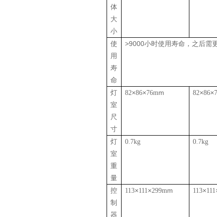
体
大
小
>9000
使
小时使用寿命，之后需
用
寿
命
×
×
m
×
×
灯
82
86
76m
82
86
室
尺
寸
灯
0.7kg
0.7kg
室
重
量
×
×
m
×
控
113
111
299m
113
111
制
器