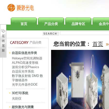
首页
产品分类
品牌专区
会员中
产品分类
您当前的位置：
首页
»
自适应信息光学类
Holoeye空间光调制器
ALPAO高速变形镜
波前分析仪Phasics
自适应光学系统
数字微反射镜 DMD 数
字微镜器件
光学元件器件DOE
3D打印系统
光刻仪
超快激光与测量