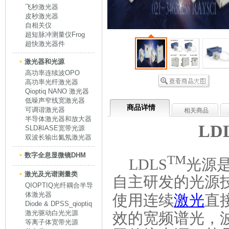
飞秒激光器
皮秒激光器
自相关仪
超短脉冲测量仪Frog
超快激光器件
激光器和光源
高功率连续波OPO
高功率光纤激光器
Qioptiq NANO 激光器
低噪声窄线宽激光器
商品详情
可调谐激光器
相关商品
半导体激光器和放大器
LD
SLD和ASE宽带光源
双波长输出氦氖激光器
数字全息显微镜DHM
TM
LDLS
光源
激光及光谱测量类
自主研发的光源技
QIOPTIQ光纤耦合半导
体激光器
使用连续
激光
直
Diode & DPSS_qioptiq
激光驱动白光光源
效的宽频谱光，波长
等离子体宽带光源