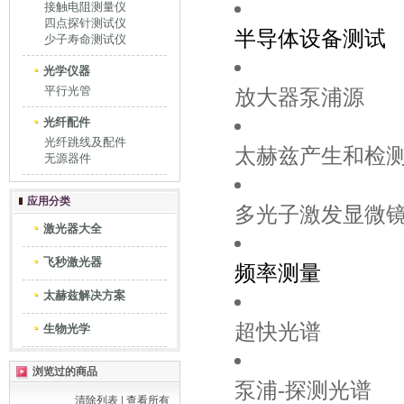
接触电阻测量仪
四点探针测试仪
半导体设备测试
少子寿命测试仪
光学仪器
平行光管
放大器泵浦源
光纤配件
光纤跳线及配件
太赫兹产生和检
无源器件
应用分类
多光子激发显微
激光器大全
飞秒激光器
频率测量
太赫兹解决方案
超快光谱
生物光学
浏览过的商品
泵浦-探测光谱
清除列表
|
查看所有