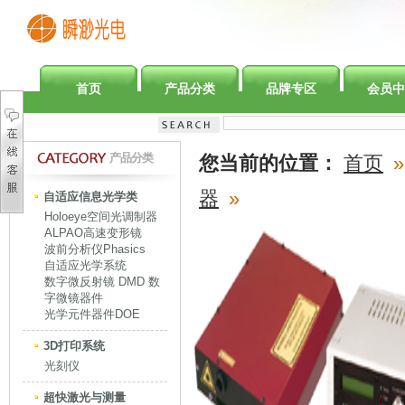
首页
产品分类
品牌专区
会员中
产品分类
您当前的位置：
首页
»
器
»
自适应信息光学类
Holoeye空间光调制器
ALPAO高速变形镜
波前分析仪Phasics
自适应光学系统
数字微反射镜 DMD 数
字微镜器件
光学元件器件DOE
3D打印系统
光刻仪
超快激光与测量