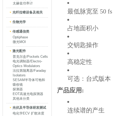
太赫兹功率计
最低脉宽至 50 fs
光纤拉锥设备及相关
生物光学
占地面积小
传感通信类
Optiphase
微光MOI
交钥匙操作
激光配件
普克尔盒/Pockels Cells
高稳定性
电光调制器/Electro-
Optics Modulators
法拉第隔离器/Faraday
Isolators
可选：台式版本
SESAM半导体可饱和
吸收镜
产品应用:
探测器
EOT高速光电探测器
其他未分类
光伏及半导体研发测试
连续谱的产生
电化学ECV 扩散浓度