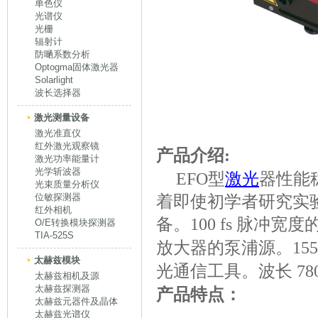
单色仪
光谱仪
光栅
辐射计
防嗮系数分析
Optogma固体激光器
Solarlight
波长选择器
激光测量设备
激光准直仪
红外激光观察镜
产品介绍:
激光功率能量计
光学斩波器
EFO型
激光
器性能
光束质量分析仪
位敏探测器
着即使初学者研究实
红外相机
备。100 fs 脉冲宽度的 
O/E转换模块探测器
TIA-525S
放大器的泵浦源。1550
太赫兹模块
光通信工具。波长 78
太赫兹相机及源
太赫兹探测器
产品特点：
太赫兹元器件及晶体
太赫兹光谱仪