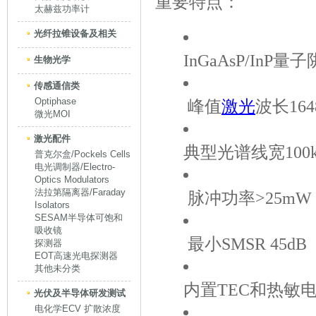
重要特点：
太赫兹功率计
光纤拉锥设备及相关
InGaAsP/InP
生物光学
传感通信类
Optiphase
峰值
激光
波长164
微光MOI
激光配件
典型光谱线宽100k
普克尔盒/Pockels Cells
电光调制器/Electro-
Optics Modulators
法拉第隔离器/Faraday
脉冲功率>25mW
Isolators
SESAM半导体可饱和
吸收镜
最小SMSR 45dB
探测器
EOT高速光电探测器
其他未分类
内置TEC和热敏
光伏及半导体研发测试
电化学ECV 扩散浓度