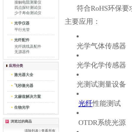
接触电阻测量仪
符合RoHS环保要
四点探针测试仪
少子寿命测试仪
主要应用：
光学仪器
平行光管
光纤配件
光学气体传感器
光纤跳线及配件
无源器件
光学化学传感器
应用分类
激光器大全
光测试测量设备
飞秒激光器
太赫兹解决方案
光纤
性能测试
生物光学
OTDR系统光源
浏览过的商品
清除列表
|
查看所有