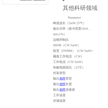
其他科研领域
Parameter
峰值波长（5mW 25℃）
输出功率（脉冲宽度10uS，
duty1%）
边模抑制比
SMSR（CW 5mW）
线宽（FWHM）（CW 5mW）
阈值工作电流 （CW）
工作电流（CW 5mW）
热敏电阻阻抗 （25℃）
封装类型
输出
光纤
类型
输出
光纤
长度
输出
光纤
连接器
工作温度
存储温度