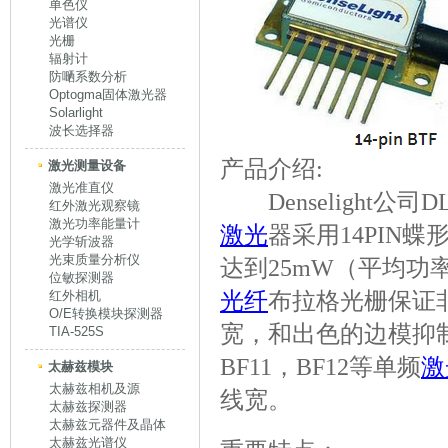
单色仪
光谱仪
光栅
辐射计
防嗮系数分析
Optogma固体激光器
Solarlight
波长选择器
产品介绍:
激光测量设备
激光准直仪
Denselight公
红外激光观察镜
激光功率能量计
激光
器采用14PIN
光学斩波器
光束质量分析仪
达到25mW（平均功
位敏探测器
光纤
布拉格光栅保证
红外相机
O/E转换模块探测器
宽，和出色的边模抑制
TIA-525S
BF11，BF12等单频
激
太赫兹模块
太赫兹相机及源
线宽。
太赫兹探测器
太赫兹元器件及晶体
太赫兹光谱仪