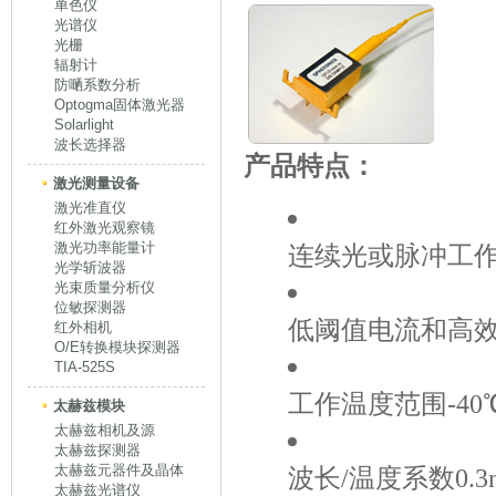
单色仪
光谱仪
光栅
辐射计
防嗮系数分析
Optogma固体激光器
Solarlight
波长选择器
产品特点：
激光测量设备
激光准直仪
红外激光观察镜
激光功率能量计
连续光或脉冲工作模
光学斩波器
光束质量分析仪
位敏探测器
低阈值电流和高
红外相机
O/E转换模块探测器
TIA-525S
工作温度范围-40℃
太赫兹模块
太赫兹相机及源
太赫兹探测器
太赫兹元器件及晶体
波长/温度系数0.3
太赫兹光谱仪