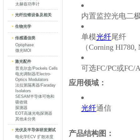
太赫兹功率计
内置监控光电二极
光纤拉锥设备及相关
生物光学
单模
光纤
尾纤
传感通信类
Optiphase
（Corning HI780,
微光MOI
激光配件
可选FC/PC或FC
普克尔盒/Pockels Cells
电光调制器/Electro-
Optics Modulators
应用领域：
法拉第隔离器/Faraday
Isolators
SESAM半导体可饱和
吸收镜
光纤
通信
探测器
EOT高速光电探测器
其他未分类
光伏及半导体研发测试
产品结构图：
电化学ECV 扩散浓度