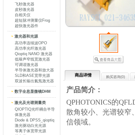
飞秒激光器
皮秒激光器
自相关仪
超短脉冲测量仪Frog
超快激光器件
激光器和光源
高功率连续波OPO
高功率光纤激光器
Qioptiq NANO 激光器
低噪声窄线宽激光器
可调谐激光器
半导体激光器和放大器
商品详情
SLD和ASE宽带光源
购买咨询(
0
)
双波长输出氦氖激光器
产品简介：
数字全息显微镜DHM
QPHOTONICS的QFLD
激光及光谱测量类
QIOPTIQ光纤耦合半导
散角较小、光谱较窄
体激光器
Diode & DPSS_qioptiq
信领域。
激光驱动白光光源
等离子体宽带光源