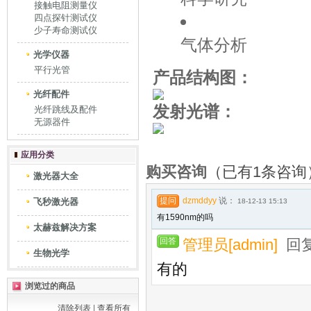
接触电阻测量仪
四点探针测试仪
少子寿命测试仪
气体分析
光学仪器
平行光管
产品结构图：
光纤配件
发射光谱：
光纤跳线及配件
无源器件
应用分类
购买咨询
（已有1条咨询
激光器大全
提问
dzmddyy
说：
飞秒激光器
18-12-13 15:13
有1590nm的吗
太赫兹解决方案
回答
管理员[admin]
回
生物光学
有的
浏览过的商品
清除列表
|
查看所有