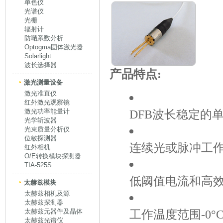
单色仪
光谱仪
光栅
辐射计
防嗮系数分析
Optogma固体激光器
Solarlight
波长选择器
产品特点:
激光测量设备
激光准直仪
红外激光观察镜
激光功率能量计
DFB波长稳定的
光学斩波器
光束质量分析仪
位敏探测器
连续光或脉冲工
红外相机
O/E转换模块探测器
TIA-525S
低阈值电流和高
太赫兹模块
太赫兹相机及源
太赫兹探测器
太赫兹元器件及晶体
工作温度范围-0°C
太赫兹光谱仪