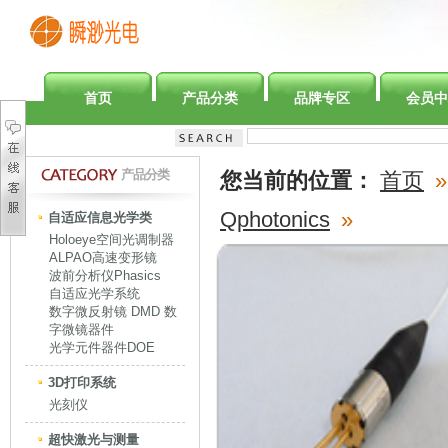
首页
产品分类
品牌专区
会员中
产品分类
您当前的位置：
首页
»
Qphotonics
»
自适应信息光学类
Holoeye空间光调制器
ALPAO高速变形镜
波前分析仪Phasics
自适应光学系统
数字微反射镜 DMD 数
字微镜器件
光学元件器件DOE
3D打印系统
光刻仪
超快激光与测量