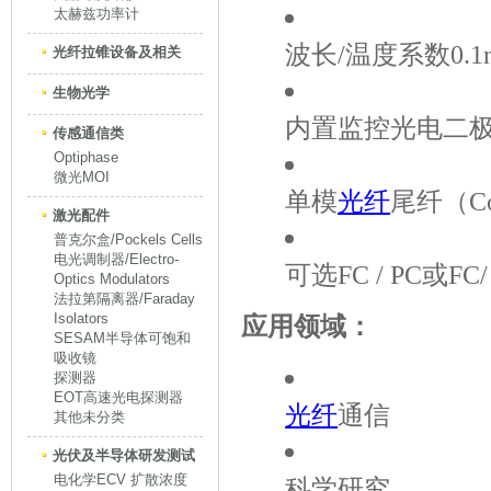
太赫兹功率计
波长/温度系数0.1n
光纤拉锥设备及相关
生物光学
内置监控光电二
传感通信类
Optiphase
微光MOI
单模
光纤
尾纤（Cor
激光配件
普克尔盒/Pockels Cells
电光调制器/Electro-
可选FC / PC或FC
Optics Modulators
法拉第隔离器/Faraday
Isolators
应用领域：
SESAM半导体可饱和
吸收镜
探测器
EOT高速光电探测器
光纤
通信
其他未分类
光伏及半导体研发测试
电化学ECV 扩散浓度
科学研究