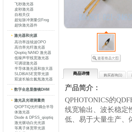
飞秒激光器
皮秒激光器
自相关仪
超短脉冲测量仪Frog
超快激光器件
激光器和光源
高功率连续波OPO
高功率光纤激光器
Qioptiq NANO 激光器
低噪声窄线宽激光器
可调谐激光器
半导体激光器和放大器
商品详情
SLD和ASE宽带光源
购买咨询(
1
)
双波长输出氦氖激光器
产品简介：
数字全息显微镜DHM
QPHOTONICS的QDFB
激光及光谱测量类
QIOPTIQ光纤耦合半导
线宽输出、波长稳定
体激光器
Diode & DPSS_qioptiq
低、易于大量生产、
激光驱动白光光源
等离子体宽带光源