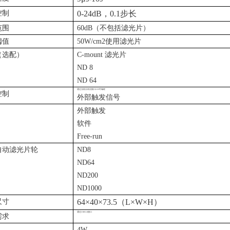
控制
0-24dB，
0.1
步长
范围
60dB（不包括滤光片）
阈值
50W/cm2使用滤光片
（选配）
C-mount 滤光片
ND 8
ND 64
通过光斑分析仪接口
GUI
可编程
控制
外部触发信号
外部触发
软件
Free-run
自动滤光片轮
ND8
ND64
ND200
ND1000
尺寸
64×
40
×
73.5
（
L
×
W
×
H
）
通过
USB3.0
接口
需求
4W