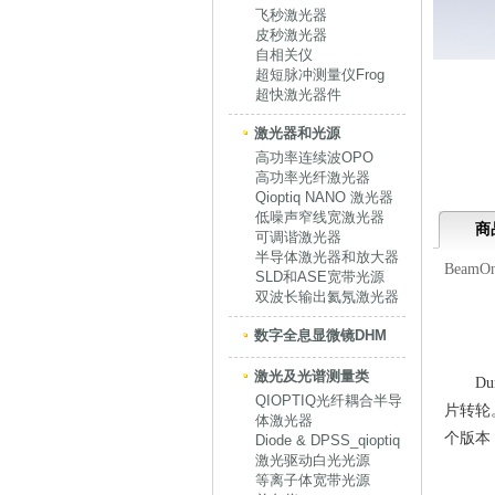
飞秒激光器
皮秒激光器
自相关仪
超短脉冲测量仪Frog
超快激光器件
激光器和光源
高功率连续波OPO
高功率光纤激光器
Qioptiq NANO 激光器
低噪声窄线宽激光器
商
可调谐激光器
半导体激光器和放大器
Beam
SLD和ASE宽带光源
双波长输出氦氖激光器
数字全息显微镜DHM
激光及光谱测量类
D
QIOPTIQ光纤耦合半导
片转轮
体激光器
个版本：
Diode & DPSS_qioptiq
激光驱动白光光源
等离子体宽带光源