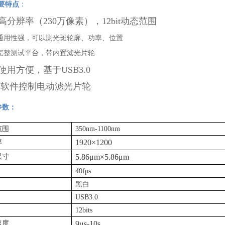
要特点
：
.高分辨率（
230
万像素），
12bit
动态范围
.通用性强，可以测光斑轮廓、功率、位置
.完整测试平台，带内置滤光片轮
.使用方便，基于
USB3.0
.
软件控制电动滤光片轮
参数：
范围
350nm-1100nm
率
1920×
1200
尺寸
5.86μ
m
×
5.86
μ
m
40fps
黑白
USB3.0
12bits
速度
9μ
s-10s