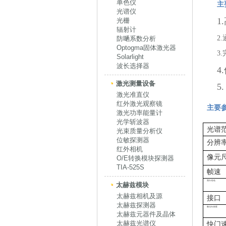
单色仪
主
光谱仪
1
光栅
辐射计
2
防嗮系数分析
Optogma固体激光器
3
Solarlight
波长选择器
4
激光测量设备
5
激光准直仪
红外激光观察镜
主要
激光功率能量计
光学斩波器
光谱
光束质量分析仪
位敏探测器
分辨
红外相机
像元
O/E转换模块探测器
TIA-525S
帧速
黑白
/
彩色
太赫兹模块
太赫兹相机及源
接口
太赫兹探测器
像元
Bit
深度
太赫兹元器件及晶体
太赫兹光谱仪
快门