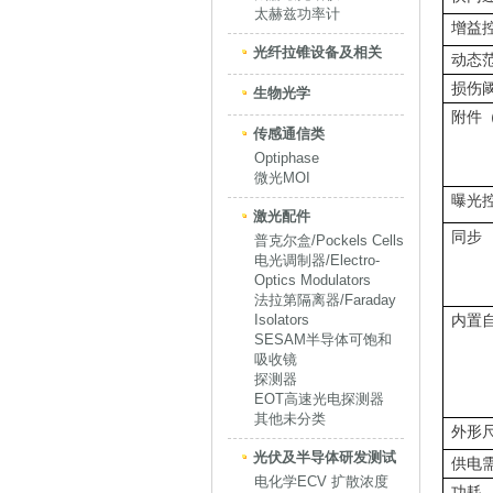
太赫兹功率计
增益
光纤拉锥设备及相关
动态
损伤
生物光学
附件
传感通信类
Optiphase
微光MOI
曝光
激光配件
同步
普克尔盒/Pockels Cells
电光调制器/Electro-
Optics Modulators
法拉第隔离器/Faraday
Isolators
内置
SESAM半导体可饱和
吸收镜
探测器
EOT高速光电探测器
其他未分类
外形
光伏及半导体研发测试
供电
电化学ECV 扩散浓度
功耗