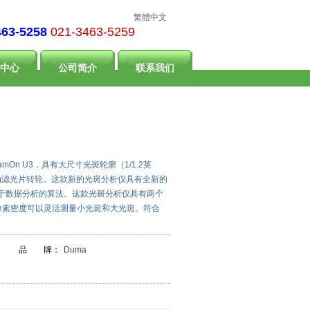
繁體中文
463-5258
021-3463-5259
中心
公司简介
联系我们
mOn U3，具有大尺寸光斑轮廓（1/1.2英
自动滤光片转轮。这款新的光斑分析仪具有全新的
于数据分析的算法。这款光斑分析仪具有两个
s。高像素密度可以灵活测量小光斑和大光斑。符合
品 牌：
Duma