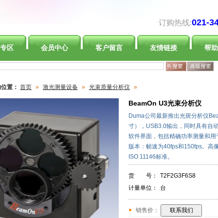
021-3
订购热线:
专区
会员中心
客户留言
友情链接
帮助
的位置：
首页
»
激光测量设备
»
光束质量分析仪
»
BeamOn U3光束分析仪
Duma公司最新推出光斑分析仪Bea
寸），USB3.0输出，同时具有
软件界面，包括精确功率测量和用
版本：帧速为40fps和150fp
ISO 11146标准。
货 号：
T2F2G3F6S8
计量单位：
台
销售价：