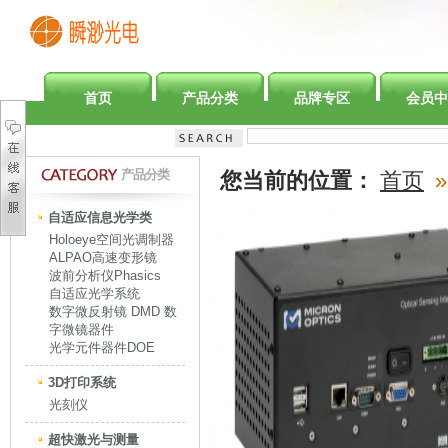
首页
产品分类
品牌专区
会员中
产品分类
您当前的位置：
首页
»
自适应信息光学类
Holoeye空间光调制器
ALPAO高速变形镜
波前分析仪Phasics
自适应光学系统
数字微反射镜 DMD 数
字微镜器件
光学元件器件DOE
3D打印系统
光刻仪
超快激光与测量