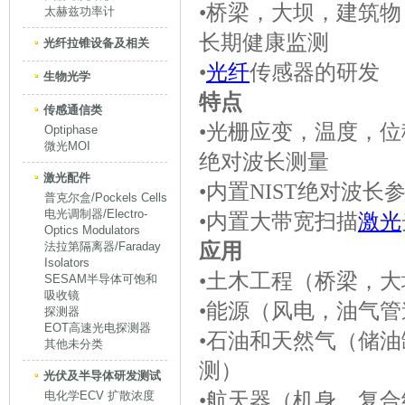
•桥梁，大坝，建筑
太赫兹功率计
长期健康监测
光纤拉锥设备及相关
•
光纤
传感器的研发
生物光学
特点
传感通信类
•光栅应变，温度，
Optiphase
微光MOI
绝对波长测量
激光配件
•内置NIST绝对波长
普克尔盒/Pockels Cells
电光调制器/Electro-
•内置大带宽扫描
激光
Optics Modulators
应用
法拉第隔离器/Faraday
Isolators
•土木工程（桥梁，
SESAM半导体可饱和
吸收镜
•能源（风电，油气
探测器
EOT高速光电探测器
•石油和天然气（储
其他未分类
测）
光伏及半导体研发测试
•航天器（机身，复
电化学ECV 扩散浓度