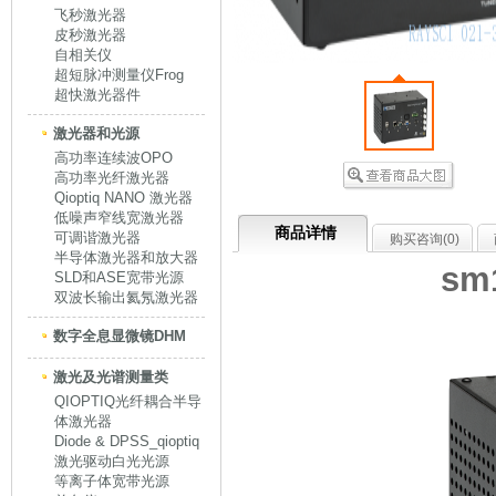
飞秒激光器
皮秒激光器
自相关仪
超短脉冲测量仪Frog
超快激光器件
激光器和光源
高功率连续波OPO
高功率光纤激光器
Qioptiq NANO 激光器
低噪声窄线宽激光器
商品详情
可调谐激光器
购买咨询(
0
)
半导体激光器和放大器
sm
SLD和ASE宽带光源
双波长输出氦氖激光器
数字全息显微镜DHM
激光及光谱测量类
QIOPTIQ光纤耦合半导
体激光器
Diode & DPSS_qioptiq
激光驱动白光光源
等离子体宽带光源