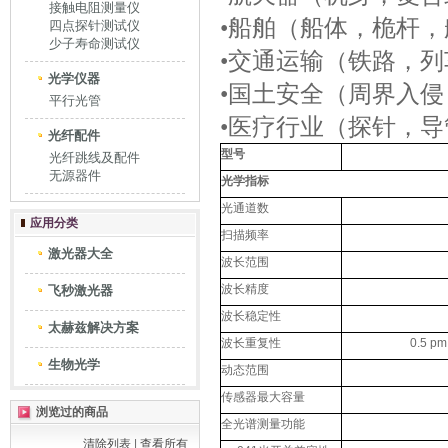
接触电阻测量仪
•船舶（船体，桅杆
四点探针测试仪
少子寿命测试仪
•交通运输（铁路，
光学仪器
•国土安全（周界入
平行光管
•医疗行业（探针，导
光纤配件
型号
光纤跳线及配件
无源器件
光学指标
光通道数
应用分类
扫描频率
激光器大全
波长范围
波长精度
飞秒激光器
波长稳定性
太赫兹解决方案
波长重复性
0.5 pm
生物光学
动态范围
传感器最大容量
浏览过的商品
全光谱测量功能
清除列表
|
查看所有