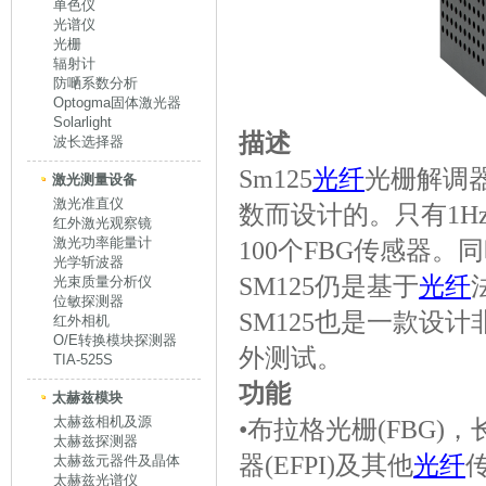
单色仪
光谱仪
光栅
辐射计
防嗮系数分析
Optogma固体激光器
Solarlight
描述
波长选择器
Sm125
光纤
光栅解调
激光测量设备
激光准直仪
数而设计的。只有1H
红外激光观察镜
激光功率能量计
100个FBG传感器。
光学斩波器
SM125仍是基于
光纤
光束质量分析仪
位敏探测器
SM125也是一款设
红外相机
O/E转换模块探测器
外测试。
TIA-525S
功能
太赫兹模块
太赫兹相机及源
•布拉格光栅(FBG)，
太赫兹探测器
器(EFPI)及其他
光纤
太赫兹元器件及晶体
太赫兹光谱仪