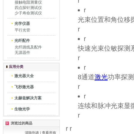
r
接触电阻测量仪
四点探针测试仪
r
少子寿命测试仪
光束位置和角位移
光学仪器
r
平行光管
r
光纤配件
快速光束位敏探测
光纤跳线及配件
无源器件
r
r
应用分类
8
通道
激光
功率探测
激光器大全
r
飞秒激光器
r
太赫兹解决方案
连续和脉冲光束显
生物光学
r
浏览过的商品
r r
清除列表
|
查看所有