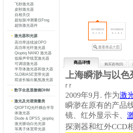
飞秒激光器
皮秒激光器
自相关仪
超短脉冲测量仪Frog
超快激光器件
激光器和光源
高功率连续波OPO
高功率光纤激光器
Qioptiq NANO 激光器
低噪声窄线宽激光器
商品详情
可调谐激光器
购买咨询(
0
)
半导体激光器和放大器
上海瞬渺与以色
SLD和ASE宽带光源
双波长输出氦氖激光器
r r
数字全息显微镜DHM
2009
年9
月
.
作为
激
激光及光谱测量类
瞬渺在原有的产品
QIOPTIQ光纤耦合半导
体激光器
镜、红外显示卡、
Diode & DPSS_qioptiq
激光驱动白光光源
探测器和红外
CCD
等离子体宽带光源