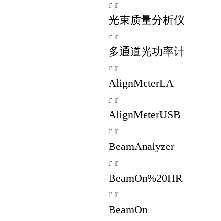
r r
光束质量分析仪
r r
多通道光功率计
r r
AlignMeterLA
r r
AlignMeterUSB
r r
BeamAnalyzer
r r
BeamOn%20HR
r r
BeamOn