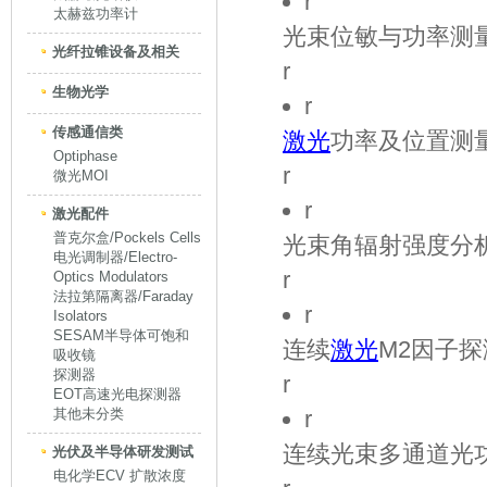
r
太赫兹功率计
光束位敏与功率测
光纤拉锥设备及相关
r
生物光学
r
传感通信类
激光
功率及位置测
Optiphase
r
微光MOI
r
激光配件
普克尔盒/Pockels Cells
光束角辐射强度分
电光调制器/Electro-
r
Optics Modulators
法拉第隔离器/Faraday
r
Isolators
SESAM半导体可饱和
连续
激光
M2
因子探
吸收镜
探测器
r
EOT高速光电探测器
其他未分类
r
连续光束多通道光
光伏及半导体研发测试
电化学ECV 扩散浓度