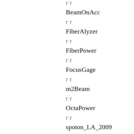
r r
BeamOnAcc
r r
FiberAlyzer
r r
FiberPower
r r
FocusGage
r r
m2Beam
r r
OctaPower
r r
spoton_LA_2009