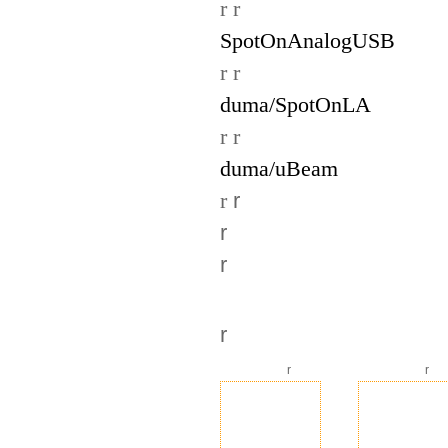
r r
SpotOnAnalogUSB
r r
duma/SpotOnLA
r r
duma/uBeam
r
r
r
r
最新产品
r
r
r