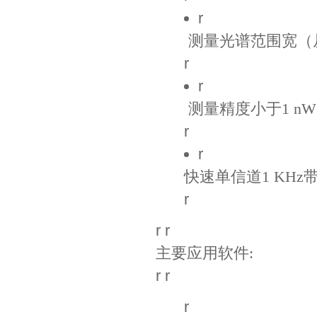
r
测量光谱范围宽（
r
r
测量精度小于1 n
r
r
快速单信道1 KHz
r
r r
主要应用软件:
r r
r