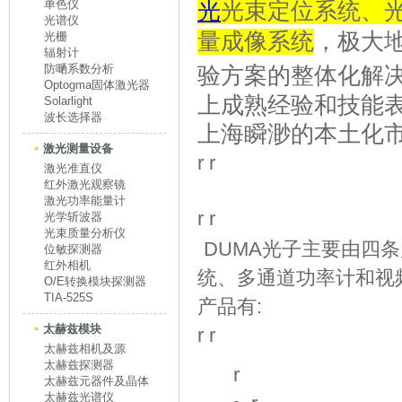
单色仪
光
光束定位系统、
光谱仪
量成像系统
，极大
光栅
辐射计
防嗮系数分析
验方案的整体化解
Optogma固体激光器
上成熟经验和技能
Solarlight
波长选择器
上海瞬渺的本土化
激光测量设备
r r
激光准直仪
红外激光观察镜
激光功率能量计
r r
光学斩波器
光束质量分析仪
DUMA
光子主要由四条
位敏探测器
红外相机
统、多通道功率计和视
O/E转换模块探测器
TIA-525S
产品有
:
太赫兹模块
r r
太赫兹相机及源
太赫兹探测器
r
太赫兹元器件及晶体
太赫兹光谱仪