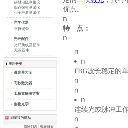
接触电阻测量仪
四点探针测试仪
优点。
少子寿命测试仪
n
光学仪器
特 点：
平行光管
n
光纤配件
光纤跳线及配件
n
无源器件
n
应用分类
FBG波长稳定的
激光器大全
n
飞秒激光器
n
太赫兹解决方案
n
生物光学
连续光或脉冲工作时
n
浏览过的商品
清除列表
|
查看所有