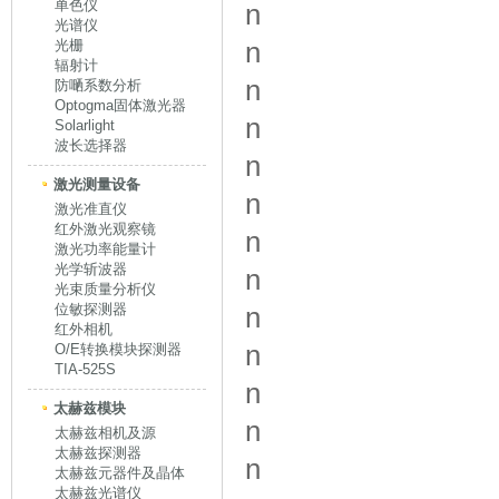
单色仪
n
光谱仪
n
光栅
辐射计
n
防嗮系数分析
Optogma固体激光器
n
Solarlight
波长选择器
n
激光测量设备
n
激光准直仪
红外激光观察镜
n
激光功率能量计
光学斩波器
n
光束质量分析仪
位敏探测器
n
红外相机
n
O/E转换模块探测器
TIA-525S
n
太赫兹模块
n
太赫兹相机及源
太赫兹探测器
n
太赫兹元器件及晶体
太赫兹光谱仪