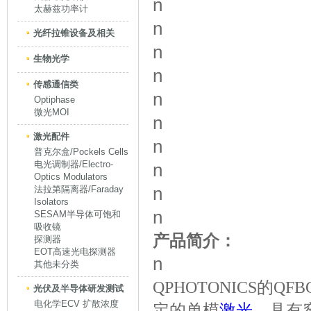
n
太赫兹功率计
n
光纤拉锥设备及相关
n
生物光学
n
传感通信类
n
Optiphase
微光MOI
n
激光配件
n
普克尔盒/Pockels Cells
电光调制器/Electro-
n
Optics Modulators
n
法拉第隔离器/Faraday
Isolators
n
SESAM半导体可饱和
吸收镜
产品简介：
探测器
EOT高速光电探测器
n
其他未分类
QPHOTONICS的QFBG
光伏及半导体研发测试
电化学ECV 扩散浓度
定的单模
激光
，具有