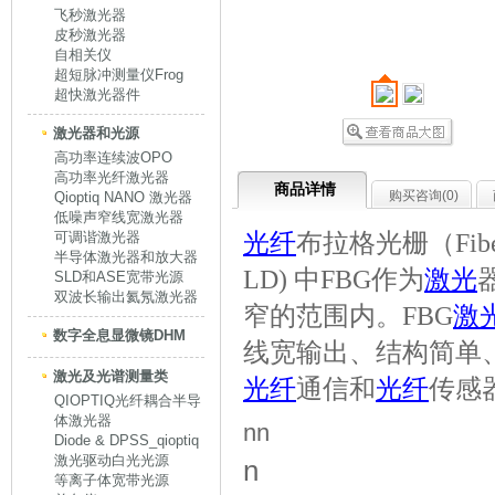
飞秒激光器
皮秒激光器
自相关仪
超短脉冲测量仪Frog
超快激光器件
激光器和光源
高功率连续波OPO
高功率光纤激光器
商品详情
购买咨询(
0
)
Qioptiq NANO 激光器
低噪声窄线宽激光器
光纤
布拉格光栅（Fiber B
可调谐激光器
半导体激光器和放大器
LD) 中FBG作为
激光
SLD和ASE宽带光源
双波长输出氦氖激光器
窄的范围内。FBG
激
数字全息显微镜DHM
线宽输出、结构简单
激光及光谱测量类
光纤
通信和
光纤
传感
QIOPTIQ光纤耦合半导
体激光器
nn
Diode & DPSS_qioptiq
激光驱动白光光源
n
等离子体宽带光源