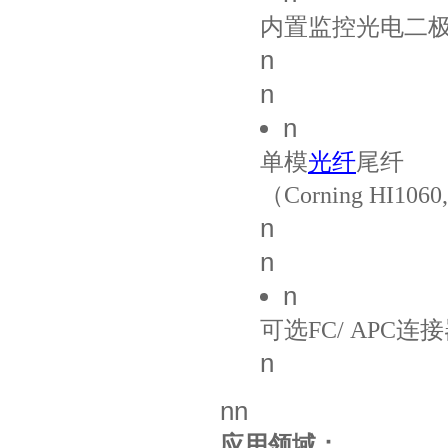
内置监控光电二
n
n
n
单模
光纤
尾纤
（Corning HI1060
n
n
n
可选FC/ APC连
n
nn
应用领域：