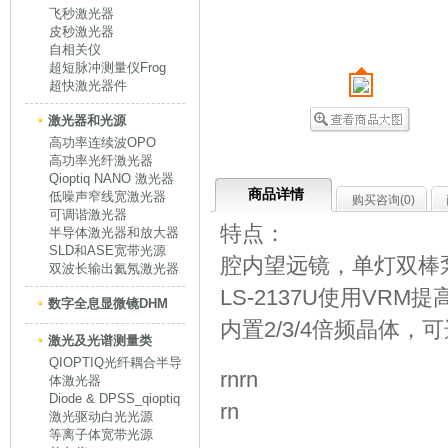
飞秒激光器
皮秒激光器
自相关仪
超短脉冲测量仪Frog
超快激光器件
激光器和光源
高功率连续波OPO
高功率光纤激光器
Qioptiq NANO 激光器
商品详情
低噪声窄线宽激光器
购买咨询(
0
)
可调谐激光器
特点：
半导体激光器和放大器
SLD和ASE宽带光源
腔内望远镜，单灯双棒
双波长输出氦氖激光器
LS-2137U使用V
数字全息显微镜DHM
内置2/3/4倍频晶体，
激光及光谱测量类
QIOPTIQ光纤耦合半导
rnrn
体激光器
Diode & DPSS_qioptiq
rn
激光驱动白光光源
等离子体宽带光源