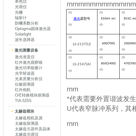
单色仪
rnrnrnrnrnrnrnrnrnrnrnrn
光谱仪
光栅
rn
rn
rn
辐射计
激光
器型号
E1064, mJ
E532, m
防嗮系数分析
rn
rn
rn
Optogma固体激光器
Solarlight
rn
rn
rn
波长选择器
600
(700)
330
(400
LS-2137(U)
rn
rn
激光测量设备
rn
激光准直仪
rn
rn
rn
红外激光观察镜
850
(1400)
470
(700
LS-2147(A)
激光功率能量计
rn
rn
rn
光学斩波器
光束质量分析仪
位敏探测器
rnrn
红外相机
O/E转换模块探测器
*代表需要外置谐波发生器HG-T
TIA-525S
U代表窄脉冲系列，其
太赫兹模块
太赫兹相机及源
rnrn
太赫兹探测器
太赫兹元器件及晶体
太赫兹光谱仪