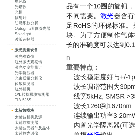
单色仪
品有一个10圈的旋钮，
光谱仪
光栅
不同需要。
激光
器含有
辐射计
防嗮系数分析
足RoHS的环保标准
Optogma固体激光器
块。为了方便制作气体探
Solarlight
波长选择器
长的准确度可以达到0.
激光测量设备
n
激光准直仪
红外激光观察镜
重要特点：
激光功率能量计
光学斩波器
波长稳定度好与+/-1p
光束质量分析仪
位敏探测器
波长调谐范围为30p
红外相机
O/E转换模块探测器
线宽5kHz, SMSR 
TIA-525S
波长1260到1670nm
太赫兹模块
连续输出功率3-20
太赫兹相机及源
太赫兹探测器
内置光学隔离器(可
太赫兹元器件及晶体
太赫兹光谱仪
单模
光纤
输出