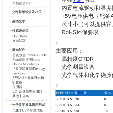
太赫兹功率计
内置电流驱动和温度
光纤拉锥设备及相关
+5V电压供电（配备A
生物光学
尺寸小（可以提供客
传感通信类
RoHS环保要求
Optiphase
微光MOI
n
激光配件
主要应用：
普克尔盒/Pockels Cells
高精度OTDR
电光调制器/Electro-
Optics Modulators
光学测量设备
法拉第隔离器/Faraday
Isolators
光学气体和化学物质
SESAM半导体可饱和
吸收镜
n
探测器
EOT高速光电探测器
14-Pin 蝶形封装
激光
管
最小功
其他未分类
CLS051B-S1260
5
光伏及半导体研发测试
CLS051B-S1383
5
电化学ECV 扩散浓度
CLS101B-S1550
10