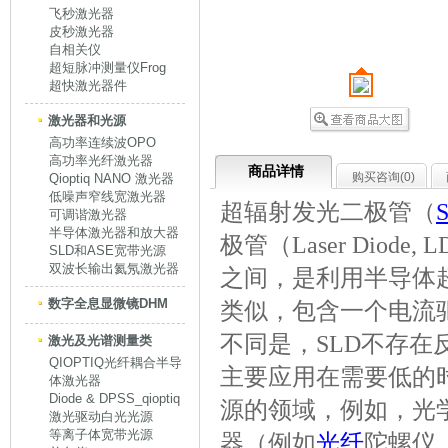
飞秒激光器
皮秒激光器
自相关仪
超短脉冲测量仪Frog
超快激光器件
激光器和光源
高功率连续波OPO
高功率光纤激光器
商品详情
购买咨询(
0
)
Qioptiq NANO 激光器
低噪声窄线宽激光器
超辐射发光二极管（
S
可调谐激光器
半导体激光器和放大器
极管（Laser Diode, 
SLD和ASE宽带光源
双波长输出氦氖激光器
之间，是利用半导体
数字全息显微镜DHM
类似，包含一个电流驱
不同是，SLD不存
激光及光谱测量类
QIOPTIQ光纤耦合半导
主要应用在需要低的
体激光器
Diode & DPSS_qioptiq
源的领域，例如，光
激光驱动白光光源
等离子体宽带光源
器（例如
光纤
陀螺仪