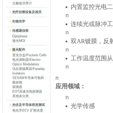
太赫兹功率计
内置监控光电二
光纤拉锥设备及相关
n
生物光学
连续光或脉冲工
传感通信类
n
Optiphase
双AR镀膜，反射
微光MOI
n
激光配件
普克尔盒/Pockels Cells
工作温度范围从-
电光调制器/Electro-
Optics Modulators
n
法拉第隔离器/Faraday
Isolators
n
SESAM半导体可饱和
吸收镜
应用领域：
探测器
EOT高速光电探测器
其他未分类
n
光学传感
光伏及半导体研发测试
电化学ECV 扩散浓度