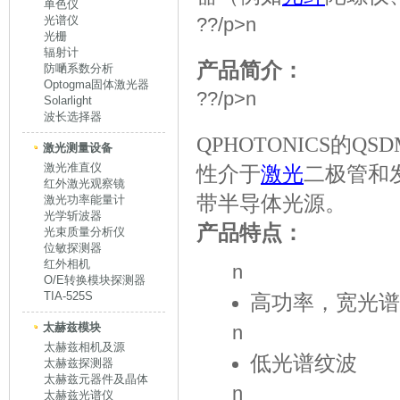
单色仪
光谱仪
??/p>n
光栅
辐射计
产品简介：
防嗮系数分析
Optogma固体激光器
??/p>n
Solarlight
波长选择器
QPHOTONICS的Q
激光测量设备
激光准直仪
性介于
激光
二极管和
红外激光观察镜
带半导体光源。
激光功率能量计
光学斩波器
产品特点：
光束质量分析仪
位敏探测器
红外相机
n
O/E转换模块探测器
TIA-525S
高功率，宽光谱
太赫兹模块
n
太赫兹相机及源
低光谱纹波
太赫兹探测器
太赫兹元器件及晶体
n
太赫兹光谱仪