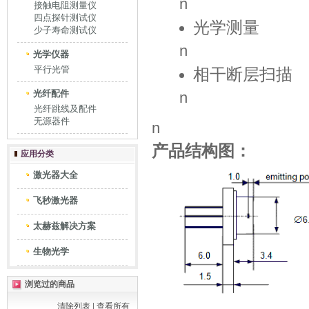
n
接触电阻测量仪
四点探针测试仪
光学测量
少子寿命测试仪
n
光学仪器
平行光管
相干断层扫描
光纤配件
n
光纤跳线及配件
无源器件
n
产品结构图：
应用分类
激光器大全
飞秒激光器
太赫兹解决方案
生物光学
浏览过的商品
清除列表
|
查看所有