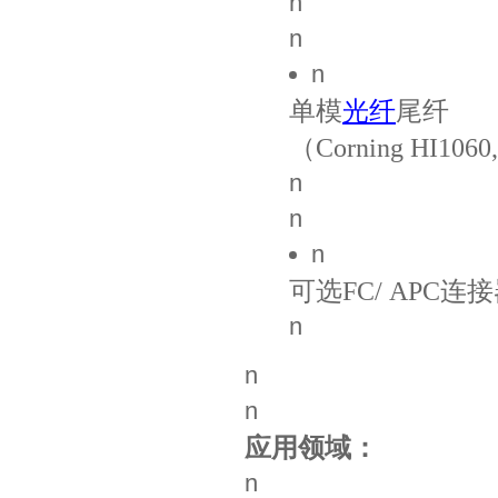
n
n
n
单模
光纤
尾纤
（Corning HI1060
n
n
n
可选FC/ APC连
n
n
n
应用领域：
n