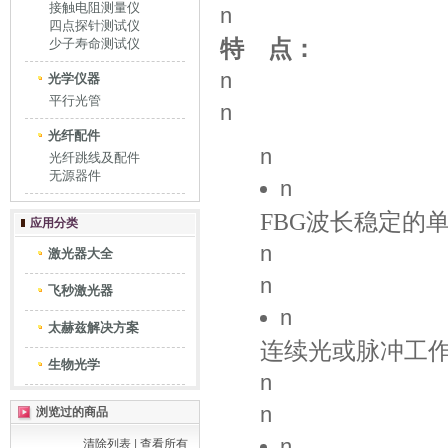
接触电阻测量仪
n
四点探针测试仪
特 点：
少子寿命测试仪
n
光学仪器
平行光管
n
光纤配件
n
光纤跳线及配件
无源器件
n
FBG波长稳定的
应用分类
n
激光器大全
n
飞秒激光器
n
太赫兹解决方案
连续光或脉冲工作时
生物光学
n
n
浏览过的商品
n
清除列表
|
查看所有