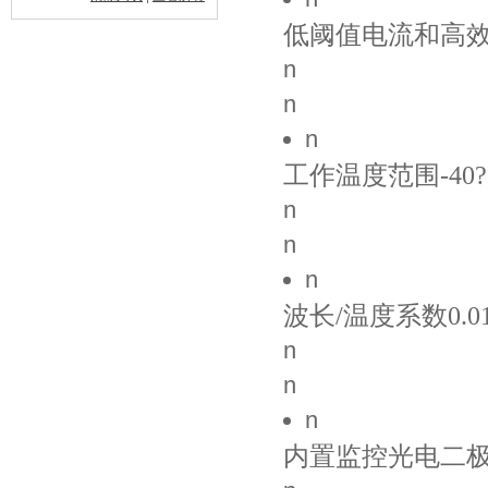
低阈值电流和高
n
n
n
工作温度范围-40??
n
n
n
波长/温度系数0.01
n
n
n
内置监控光电二