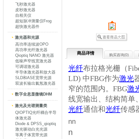
飞秒激光器
皮秒激光器
自相关仪
超短脉冲测量仪Frog
超快激光器件
激光器和光源
高功率连续波OPO
高功率光纤激光器
商品详情
购买咨询(
0
)
Qioptiq NANO 激光器
低噪声窄线宽激光器
光纤
布拉格光栅（Fiber B
可调谐激光器
半导体激光器和放大器
LD) 中FBG作为
激光
SLD和ASE宽带光源
双波长输出氦氖激光器
窄的范围内。FBG
激
数字全息显微镜DHM
线宽输出、结构简单
激光及光谱测量类
光纤
通信和
光纤
传感
QIOPTIQ光纤耦合半导
体激光器
nn
Diode & DPSS_qioptiq
激光驱动白光光源
n
等离子体宽带光源