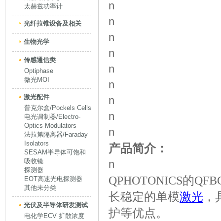
n
太赫兹功率计
n
光纤拉锥设备及相关
n
生物光学
n
传感通信类
n
Optiphase
微光MOI
n
激光配件
n
普克尔盒/Pockels Cells
n
电光调制器/Electro-
Optics Modulators
n
法拉第隔离器/Faraday
Isolators
产品简介：
SESAM半导体可饱和
吸收镜
n
探测器
QPHOTONICS的QFBG
EOT高速光电探测器
其他未分类
长稳定的单模
激光
，
光伏及半导体研发测试
护等优点。
电化学ECV 扩散浓度