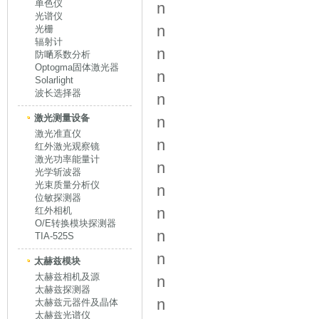
单色仪
n
光谱仪
n
光栅
辐射计
n
防嗮系数分析
Optogma固体激光器
n
Solarlight
波长选择器
n
激光测量设备
n
激光准直仪
n
红外激光观察镜
激光功率能量计
n
光学斩波器
光束质量分析仪
n
位敏探测器
n
红外相机
O/E转换模块探测器
n
TIA-525S
n
太赫兹模块
太赫兹相机及源
n
太赫兹探测器
n
太赫兹元器件及晶体
太赫兹光谱仪