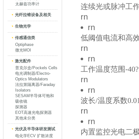
太赫兹功率计
连续光或脉冲工作时
rn
光纤拉锥设备及相关
rn
生物光学
低阈值电流和高
传感通信类
Optiphase
rn
微光MOI
rn
激光配件
工作温度范围-40??
普克尔盒/Pockels Cells
电光调制器/Electro-
rn
Optics Modulators
法拉第隔离器/Faraday
rn
Isolators
SESAM半导体可饱和
波长/温度系数0.01
吸收镜
探测器
rn
EOT高速光电探测器
其他未分类
rn
光伏及半导体研发测试
内置监控光电二
电化学ECV 扩散浓度