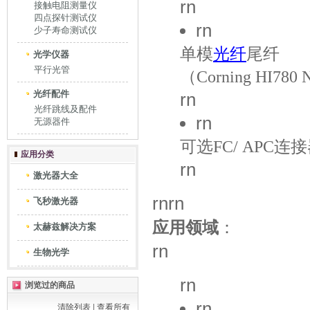
rn
接触电阻测量仪
四点探针测试仪
rn
少子寿命测试仪
单模
光纤
尾纤
光学仪器
平行光管
（Corning HI780
光纤配件
rn
光纤跳线及配件
rn
无源器件
可选FC/ APC连
应用分类
rn
激光器大全
rnrn
飞秒激光器
应用领域
：
太赫兹解决方案
rn
生物光学
rn
浏览过的商品
rn
清除列表
|
查看所有