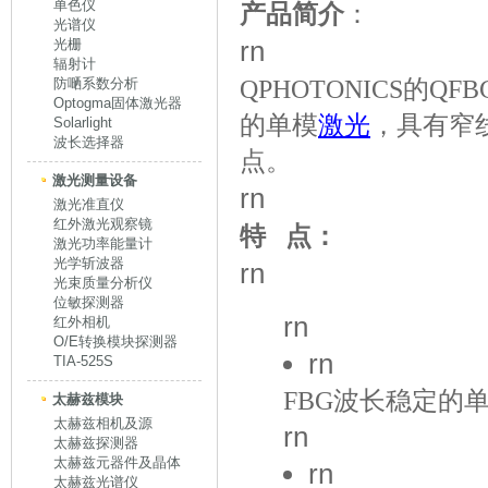
单色仪
产品简介
：
光谱仪
rn
光栅
辐射计
QPHOTONICS的QFBG
防嗮系数分析
Optogma固体激光器
的单模
激光
，具有窄
Solarlight
波长选择器
点。
激光测量设备
rn
激光准直仪
红外激光观察镜
特 点：
激光功率能量计
光学斩波器
rn
光束质量分析仪
位敏探测器
rn
红外相机
O/E转换模块探测器
rn
TIA-525S
FBG波长稳定的
太赫兹模块
太赫兹相机及源
rn
太赫兹探测器
太赫兹元器件及晶体
rn
太赫兹光谱仪