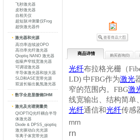
飞秒激光器
皮秒激光器
自相关仪
超短脉冲测量仪Frog
超快激光器件
激光器和光源
高功率连续波OPO
高功率光纤激光器
商品详情
购买咨询(
0
)
Qioptiq NANO 激光器
低噪声窄线宽激光器
光纤
布拉格光栅（Fiber B
可调谐激光器
半导体激光器和放大器
LD) 中FBG作为
激光
SLD和ASE宽带光源
双波长输出氦氖激光器
窄的范围内。FBG
激
数字全息显微镜DHM
线宽输出、结构简单
激光及光谱测量类
光纤
通信和
光纤
传感
QIOPTIQ光纤耦合半导
体激光器
rnrn
Diode & DPSS_qioptiq
激光驱动白光光源
rn
等离子体宽带光源