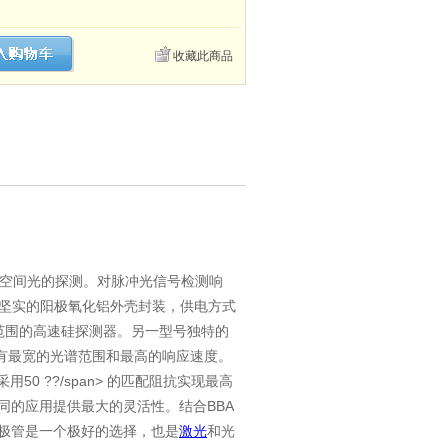
收藏此商品
。
脉冲光信号检测
空间光的
探测
对
响
极氧化铝外壳封装，供电方式
坚实的
阳
高速硅探测器。另一型
独特的
范围
的
号
有最宽的光谱范围和最高的响应速度。
用
50
??/span>
的匹配
最高
采
阻抗实现
BBA
同的应用提供最大的灵活性。结合
极管是一个极好的选择
是
激光
和光
，也