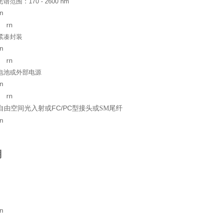
光谱范围：
170 - 2600 nm
rn
rn
紧凑封装
rn
rn
电池或外部电源
rn
rn
自由空间光入射或
FC/PC
尾纤
型接头或
SM
rn
用
rn