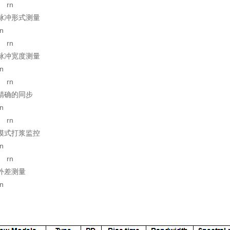
rn
脉冲形式测量
rn
rn
脉冲宽度测量
rn
rn
精确的同步
rn
rn
模式打浆监控
rn
rn
外差测量
rn