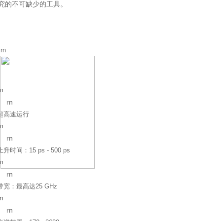
究的不可缺少的工具。
rn
rn
rn
超高速运行
rn
rn
上升时间：
15 ps - 500 ps
rn
rn
带宽：最高达
25 GHz
rn
rn