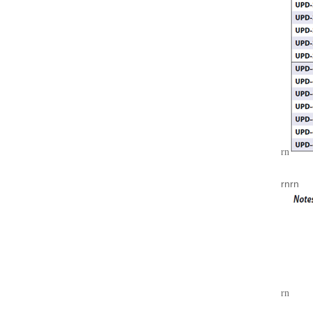
rn
rnrn
rn