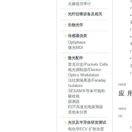
太赫兹功率计
光纤拉锥设备及相关
生物光学
传感通信类
Optiphase
微光MOI
激光配件
普克尔盒/Pockels Cells
电光调制器/Electro-
Optics Modulators
法拉第隔离器/Faraday
rn
rn
Isolators
SESAM半导体可饱和
应 
吸收镜
探测器
EOT高速光电探测器
rnrn
其他未分类
rn
光伏及半导体研发测试
电化学ECV 扩散浓度