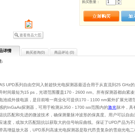
购买数量：
品详情
购买咨询(
0
)
商品评论 (
0
)
:
AS UPD
25
GHz
系列自由空间入射超快光电探测器最适合用于从直流到
的
升时间最短
15
ps
170
-
2600
nm
为
，光谱范围覆盖
。所有探测器都由紧凑
电池或外接电源
是
唯一商业
可提供
170
-
1100 nm
，
目前
化
紫外扩展光谱
感的
InGaAs
350
1700
范围内的
激光
脉冲，具
探测器，可用于检测从
-
nm
阻抗匹配和先进的微波技术，确保测量脉冲波形的保真度。用户可以自由
应速度
或
获
大的信号响应曲线。保证了
UPD
，
加大匹配阻抗以
取
产品为不
UPD
探测器
取代昂贵
的雪崩光电二
带高增益放大器，
系列高速光
电
是
复杂