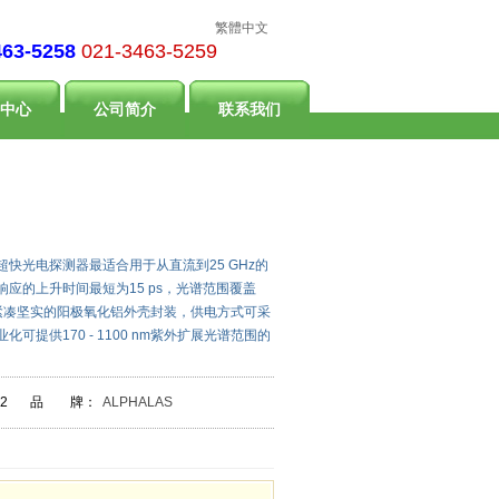
繁體中文
463-5258
021-3463-5259
中心
公司简介
联系我们
射超快光电探测器最适合用于从直流到25 GHz的
应的上升时间最短为15 ps，光谱范围覆盖
器都由紧凑坚实的阳极氧化铝外壳封装，供电方式可采
提供170 - 1100 nm紫外扩展光谱范围的
2
品 牌：
ALPHALAS