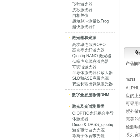
飞秒激光器
皮秒激光器
自相关仪
超短脉冲测量仪Frog
超快激光器件
激光器和光源
高功率连续波OPO
高功率光纤激光器
商
Qioptiq NANO 激光器
低噪声窄线宽激光器
产品描述
可调谐激光器
半导体激光器和放大器
rn
SLD和ASE宽带光源
rn
双波长输出氦氖激光器
ALPHL
数字全息显微镜DHM
上
应的
可采用
激光及光谱测量类
紫外敏
QIOPTIQ光纤耦合半导
体激光器
完美的
Diode & DPSS_qioptiq
检测响
激光驱动白光光源
系列宽
等离子体宽带光源