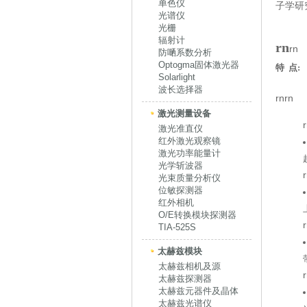
单色仪
子学研
光谱仪
光栅
辐射计
rn
rn
防嗮系数分析
Optogma固体激光器
特 点:
Solarlight
波长选择器
rnrn
激光测量设备
激光准直仪
红外激光观察镜
激光功率能量计
光学斩波器
光束质量分析仪
位敏探测器
红外相机
O/E转换模块探测器
TIA-525S
太赫兹模块
太赫兹相机及源
太赫兹探测器
太赫兹元器件及晶体
太赫兹光谱仪