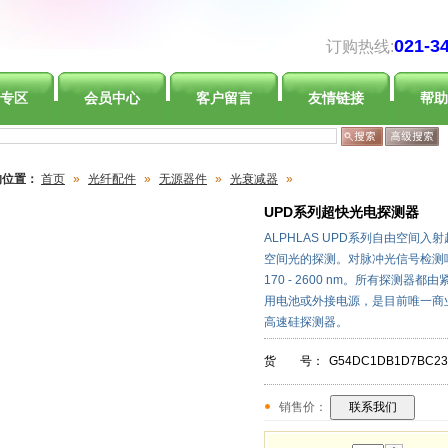
021-3
订购热线:
专区
会员中心
客户留言
友情链接
帮助
的位置：
首页
»
光纤配件
»
无源器件
»
光衰减器
»
UPD系列超快光电探测器
ALPHLAS UPD系列自由空间入
空间光的探测。对脉冲光信号检测响
170 - 2600 nm。所有探测
用电池或外接电源，是目前唯一商业化可
高速硅探测器。
货 号：
G54DC1DB1D7BC23
销售价：