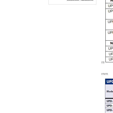
rn
rn
rn