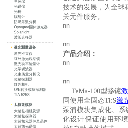
单色仪
技术的发展，为全球
光谱仪
光栅
关元件服务。
辐射计
防嗮系数分析
nn
Optogma固体激光器
Solarlight
波长选择器
nn
激光测量设备
产品介绍：
激光准直仪
红外激光观察镜
nn
激光功率能量计
光学斩波器
光束质量分析仪
位敏探测器
nn
红外相机
TeMa-100型掺镱
O/E转换模块探测器
TIA-525S
同使用全固态Ti:S
激
太赫兹模块
泵浦模块集成化、系
太赫兹相机及源
太赫兹探测器
化设计保证使用环境
太赫兹元器件及晶体
太赫兹光谱仪