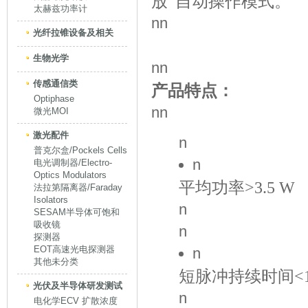
放”自动操作模式。
太赫兹功率计
nn
光纤拉锥设备及相关
生物光学
nn
传感通信类
产品特点：
Optiphase
nn
微光MOI
激光配件
n
普克尔盒/Pockels Cells
n
电光调制器/Electro-
Optics Modulators
平均功率>3.5 W
法拉第隔离器/Faraday
Isolators
n
SESAM半导体可饱和
吸收镜
n
探测器
EOT高速光电探测器
n
其他未分类
短脉冲持续时间<10
光伏及半导体研发测试
n
电化学ECV 扩散浓度