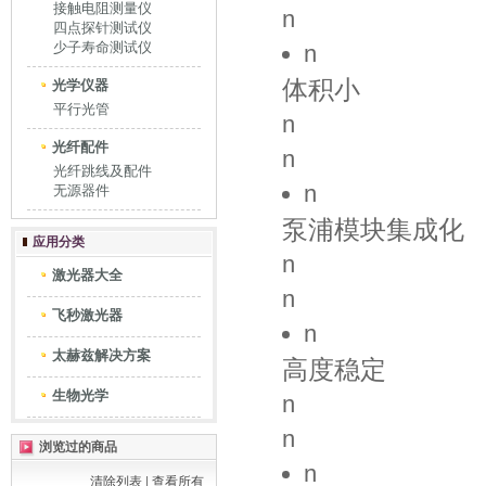
接触电阻测量仪
n
四点探针测试仪
少子寿命测试仪
n
体积小
光学仪器
平行光管
n
光纤配件
n
光纤跳线及配件
n
无源器件
泵浦模块集成化
应用分类
n
激光器大全
n
飞秒激光器
n
太赫兹解决方案
高度稳定
生物光学
n
n
浏览过的商品
n
清除列表
|
查看所有