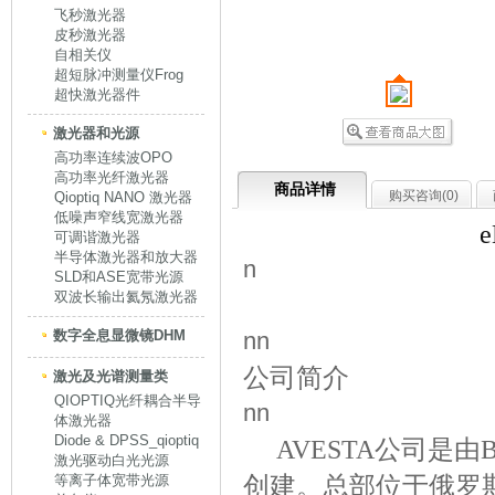
飞秒激光器
皮秒激光器
自相关仪
超短脉冲测量仪Frog
超快激光器件
激光器和光源
高功率连续波OPO
高功率光纤激光器
商品详情
购买咨询(
0
)
Qioptiq NANO 激光器
低噪声窄线宽激光器
e
可调谐激光器
半导体激光器和放大器
n
SLD和ASE宽带光源
双波长输出氦氖激光器
数字全息显微镜DHM
nn
公司简介
激光及光谱测量类
QIOPTIQ光纤耦合半导
nn
体激光器
Diode & DPSS_qioptiq
AVESTA公司是由Ba
激光驱动白光光源
创建。总部位于俄罗斯
等离子体宽带光源