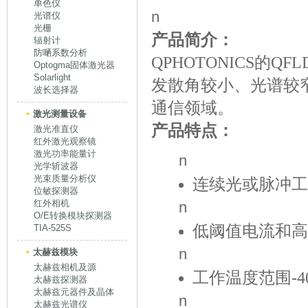
单色仪
n
光谱仪
光栅
产品简介：
辐射计
防嗮系数分析
QPHOTONICS的QFLD-
Optogma固体激光器
Solarlight
发散角较小、光谱较
波长选择器
通信领域。
激光测量设备
产品特点：
激光准直仪
红外激光观察镜
激光功率能量计
n
光学斩波器
光束质量分析仪
连续光或脉冲工作
位敏探测器
红外相机
n
O/E转换模块探测器
低阈值电流和高
TIA-525S
n
太赫兹模块
太赫兹相机及源
工作温度范围-4
太赫兹探测器
太赫兹元器件及晶体
n
太赫兹光谱仪