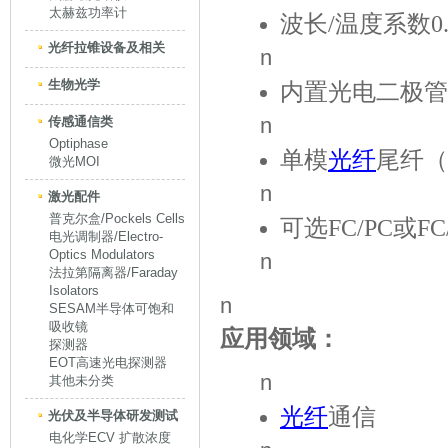
太赫兹功率计
波长/温度系数0.
光纤拉锥设备及相关
n
生物光学
内置光电二极管
n
传感通信类
Optiphase
单模
光纤
尾纤（Co
微光MOI
n
激光配件
普克尔盒/Pockels Cells
可选FC/PC或F
电光调制器/Electro-
Optics Modulators
n
法拉第隔离器/Faraday
Isolators
n
SESAM半导体可饱和
吸收镜
应用领域：
探测器
EOT高速光电探测器
n
其他未分类
光纤
通信
光伏及半导体研发测试
电化学ECV 扩散浓度