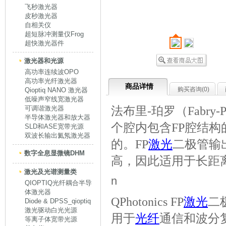
飞秒激光器
皮秒激光器
自相关仪
超短脉冲测量仪Frog
超快激光器件
激光器和光源
高功率连续波OPO
高功率光纤激光器
商品详情
购买咨询(
0
)
Qioptiq NANO 激光器
低噪声窄线宽激光器
法布里-珀罗（Fabry-P
可调谐激光器
半导体激光器和放大器
个腔内包含FP腔结
SLD和ASE宽带光源
双波长输出氦氖激光器
的。FP
激光
二极管输
数字全息显微镜DHM
高，因此适用于长距
激光及光谱测量类
n
QIOPTIQ光纤耦合半导
体激光器
QPhotonics FP
激光
二
Diode & DPSS_qioptiq
激光驱动白光光源
用于
光纤
通信和波分
等离子体宽带光源