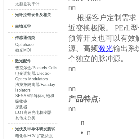
太赫兹功率计
nn
光纤拉锥设备及相关
根据客户定制需求，脉冲
近变换极限。 PErL
生物光学
预算开支也可以有效
传感通信类
Optiphase
源、高频
激光
输出系
微光MOI
个独立的脉冲源。
激光配件
nn
普克尔盒/Pockels Cells
电光调制器/Electro-
Optics Modulators
法拉第隔离器/Faraday
nn
Isolators
SESAM半导体可饱和
产品特点:
吸收镜
探测器
nn
EOT高速光电探测器
其他未分类
n
光伏及半导体研发测试
n
电化学ECV 扩散浓度