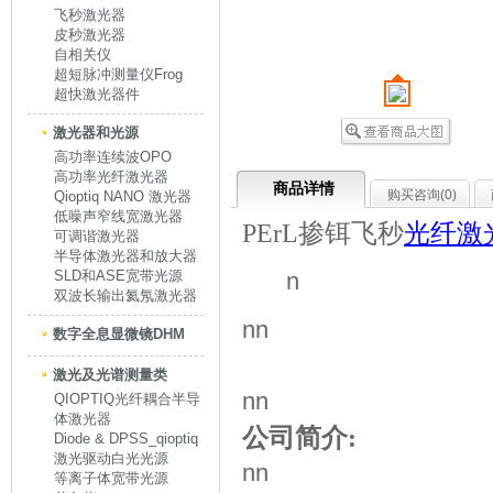
飞秒激光器
皮秒激光器
自相关仪
超短脉冲测量仪Frog
超快激光器件
激光器和光源
高功率连续波OPO
高功率光纤激光器
商品详情
购买咨询(
0
)
Qioptiq NANO 激光器
低噪声窄线宽激光器
PErL
掺铒飞秒
光纤
激
可调谐激光器
半导体激光器和放大器
SLD和ASE宽带光源
n
双波长输出氦氖激光器
nn
数字全息显微镜DHM
激光及光谱测量类
nn
QIOPTIQ光纤耦合半导
体激光器
公司简介:
Diode & DPSS_qioptiq
激光驱动白光光源
nn
等离子体宽带光源