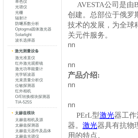
单色仪
AVESTA公司是由Ba
光谱仪
光栅
创建。总部位于俄罗斯
辐射计
技术的发展，为全球
防嗮系数分析
Optogma固体激光器
关元件服务。
Solarlight
波长选择器
nn
激光测量设备
激光准直仪
红外激光观察镜
nn
激光功率能量计
产品介绍:
光学斩波器
光束质量分析仪
nn
位敏探测器
红外相机
O/E转换模块探测器
TIA-525S
nn
太赫兹模块
PErL型
激光
器工作波
太赫兹相机及源
器。
激光
器具有抗物
太赫兹探测器
太赫兹元器件及晶体
用的特点。
太赫兹光谱仪