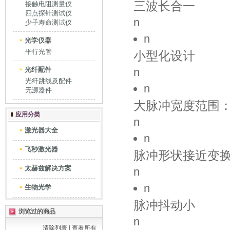
三波长合一
接触电阻测量仪
四点探针测试仪
n
少子寿命测试仪
n
光学仪器
平行光管
小型化设计
光纤配件
n
光纤跳线及配件
n
无源器件
大脉冲宽度范围：0.
应用分类
n
激光器大全
n
飞秒激光器
脉冲形状接近变
太赫兹解决方案
n
n
生物光学
脉冲抖动小
浏览过的商品
n
清除列表
|
查看所有