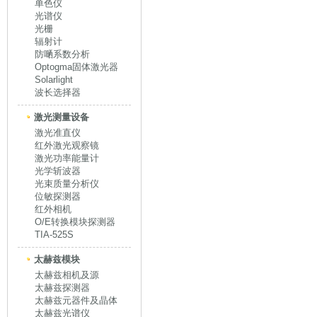
单色仪
光谱仪
光栅
辐射计
防嗮系数分析
Optogma固体激光器
Solarlight
波长选择器
激光测量设备
激光准直仪
红外激光观察镜
激光功率能量计
光学斩波器
光束质量分析仪
位敏探测器
红外相机
O/E转换模块探测器
TIA-525S
太赫兹模块
太赫兹相机及源
太赫兹探测器
太赫兹元器件及晶体
太赫兹光谱仪