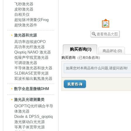
飞秒激光器
皮秒激光器
自相关仪
超短脉冲测量仪Frog
超快激光器件
激光器和光源
高功率连续波OPO
高功率光纤激光器
购买咨询(
0
)
商品评论 (
0
)
Qioptiq NANO 激光器
低噪声窄线宽激光器
购买咨询
（已有0条咨询）
可调谐激光器
半导体激光器和放大器
如果您对本商品有什么问题,请提问咨询!
SLD和ASE宽带光源
双波长输出氦氖激光器
数字全息显微镜DHM
激光及光谱测量类
QIOPTIQ光纤耦合半导
体激光器
Diode & DPSS_qioptiq
激光驱动白光光源
等离子体宽带光源