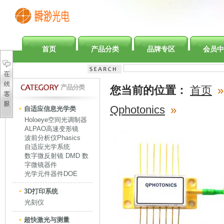
首页
产品分类
品牌专区
会员中
产品分类
您当前的位置：
首页
»
Qphotonics
»
自适应信息光学类
Holoeye空间光调制器
ALPAO高速变形镜
波前分析仪Phasics
自适应光学系统
数字微反射镜 DMD 数
字微镜器件
光学元件器件DOE
3D打印系统
光刻仪
超快激光与测量