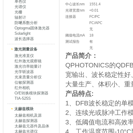
单色仪
中心波长nm
1551.4
光谱仪
光谱宽度nm
<0.01
光栅
连接器
FC/PC
辐射计
防嗮系数分析
FC/APC
Optogma固体激光器
无
Solarlight
阈值电流mA
18
波长选择器
测试报告
有
无
激光测量设备
产品简介：
激光准直仪
红外激光观察镜
QPHOTONICS的QDFBL
激光功率能量计
光学斩波器
宽输出、波长稳定性好
光束质量分析仪
位敏探测器
大量生产、体积小、重
红外相机
产品特点:
O/E转换模块探测器
TIA-525S
1、DFB波长稳定的单
太赫兹模块
2、连续光或脉冲工作
太赫兹相机及源
太赫兹探测器
3、低阈值电流和高效
太赫兹元器件及晶体
4、工作温度范围-10°C到
太赫兹光谱仪