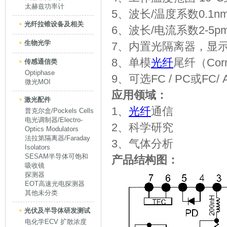
太赫兹功率计
5、波长/温度系数0.1nm
光纤拉锥设备及相关
6、波长/电流系数2-5pm
生物光学
7、内置光隔离器，显
8、单模
光纤
尾纤（Corn
传感通信类
Optiphase
9、可选FC / PC或FC/
微光MOI
应用领域：
激光配件
1、
光纤
通信
普克尔盒/Pockels Cells
电光调制器/Electro-
2、科学研究
Optics Modulators
法拉第隔离器/Faraday
3、气体分析
Isolators
SESAM半导体可饱和
产品结构图：
吸收镜
探测器
EOT高速光电探测器
其他未分类
光伏及半导体研发测试
电化学ECV 扩散浓度