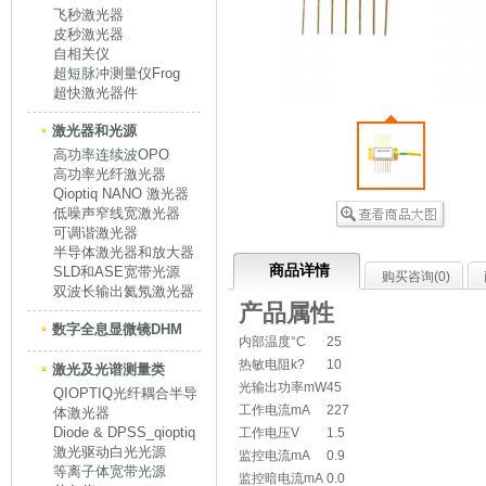
飞秒激光器
皮秒激光器
自相关仪
超短脉冲测量仪Frog
超快激光器件
激光器和光源
高功率连续波OPO
高功率光纤激光器
Qioptiq NANO 激光器
低噪声窄线宽激光器
可调谐激光器
半导体激光器和放大器
商品详情
SLD和ASE宽带光源
购买咨询(
0
)
双波长输出氦氖激光器
产品属性
数字全息显微镜DHM
内部温度°C
25
热敏电阻k?
10
激光及光谱测量类
光输出功率mW
45
QIOPTIQ光纤耦合半导
工作电流mA
227
体激光器
Diode & DPSS_qioptiq
工作电压V
1.5
激光驱动白光光源
监控电流mA
0.9
等离子体宽带光源
监控暗电流mA
0.0