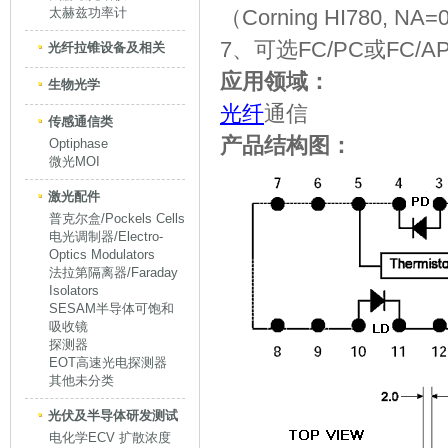
太赫兹功率计
（Corning HI780, NA
7、可选FC/PC或FC/
光纤拉锥设备及相关
应用领域：
生物光学
光纤
通信
传感通信类
产品结构图：
Optiphase
微光MOI
激光配件
普克尔盒/Pockels Cells
电光调制器/Electro-
Optics Modulators
法拉第隔离器/Faraday
Isolators
SESAM半导体可饱和
吸收镜
探测器
EOT高速光电探测器
其他未分类
光伏及半导体研发测试
电化学ECV 扩散浓度