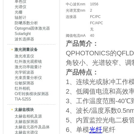
单色仪
中心波长nm
1056
光谱仪
光谱宽度nm
2
光栅
连接器
FC/PC
辐射计
防嗮系数分析
FC/APC
Optogma固体激光器
无
Solarlight
阈值电流mA
40
波长选择器
产品简介：
激光测量设备
QPHOTONICS的QFLD-
激光准直仪
角较小、光谱较窄、调
红外激光观察镜
激光功率能量计
产品特点：
光学斩波器
光束质量分析仪
1、连续光或脉冲工作模式
位敏探测器
红外相机
2、低阈值电流和高效
O/E转换模块探测器
TIA-525S
3、工作温度范围-40℃到
4、波长/温度系数0.5nm
太赫兹模块
太赫兹相机及源
5、内置监控光电二极
太赫兹探测器
太赫兹元器件及晶体
6、单模
光纤
尾纤
太赫兹光谱仪