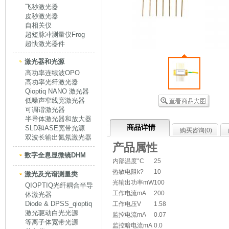
飞秒激光器
皮秒激光器
自相关仪
超短脉冲测量仪Frog
超快激光器件
激光器和光源
高功率连续波OPO
高功率光纤激光器
Qioptiq NANO 激光器
低噪声窄线宽激光器
可调谐激光器
半导体激光器和放大器
商品详情
SLD和ASE宽带光源
购买咨询(
0
)
双波长输出氦氖激光器
产品属性
数字全息显微镜DHM
内部温度°C
25
热敏电阻k?
10
激光及光谱测量类
光输出功率mW
100
QIOPTIQ光纤耦合半导
工作电流mA
200
体激光器
Diode & DPSS_qioptiq
工作电压V
1.58
激光驱动白光光源
监控电流mA
0.07
等离子体宽带光源
监控暗电流mA
0.0