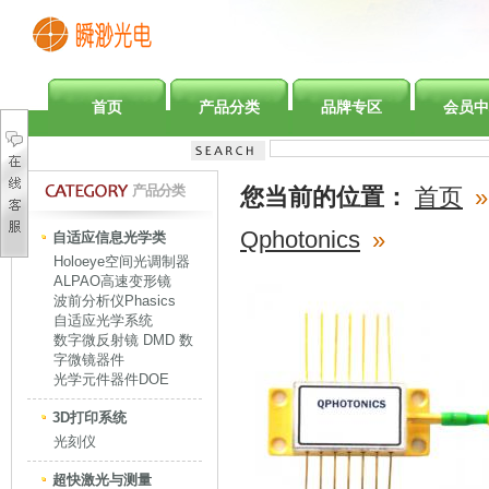
首页
产品分类
品牌专区
会员中
产品分类
您当前的位置：
首页
»
Qphotonics
»
自适应信息光学类
Holoeye空间光调制器
ALPAO高速变形镜
波前分析仪Phasics
自适应光学系统
数字微反射镜 DMD 数
字微镜器件
光学元件器件DOE
3D打印系统
光刻仪
超快激光与测量