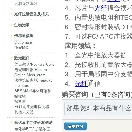
太赫兹功率计
4、芯片与
光纤
耦合损
光纤拉锥设备及相关
5、内置热敏电阻和TE
生物光学
6、密封蝶形封装或DIL
7、可选FC/ APC连接
传感通信类
Optiphase
应用领域：
微光MOI
1、全光中继放大器链
激光配件
2、光接收机前置放大
普克尔盒/Pockels Cells
电光调制器/Electro-
3、用于局域网中分支
Optics Modulators
法拉第隔离器/Faraday
4、
光纤
通信
Isolators
SESAM半导体可饱和
购买咨询
（已有0条咨询
吸收镜
探测器
EOT高速光电探测器
如果您对本商品有什么
其他未分类
光伏及半导体研发测试
电化学ECV 扩散浓度