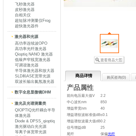
飞秒激光器
皮秒激光器
自相关仪
超短脉冲测量仪Frog
超快激光器件
激光器和光源
高功率连续波OPO
高功率光纤激光器
Qioptiq NANO 激光器
低噪声窄线宽激光器
可调谐激光器
半导体激光器和放大器
商品详情
SLD和ASE宽带光源
购买咨询(
0
)
双波长输出氦氖激光器
产品属性
数字全息显微镜DHM
前向电压最大值V
2.2
中心波长nm
850
激光及光谱测量类
增益带宽nm
40
QIOPTIQ光纤耦合半导
增益谱纹波标准值dB
≤0.1
体激光器
Diode & DPSS_qioptiq
增益谱纹波最大值dB
0.2
激光驱动白光光源
信号增益dB
25
等离子体宽带光源
尾纤
保偏
光纤