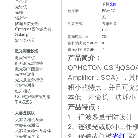
单色仪
单模
光纤
光谱仪
连接器
FC/APC
光栅
无
辐射计
防嗮系数分析
封装方式
蝶形封装
Optogma固体激光器
DIL
Solarlight
前向电流mA
200
波长选择器
饱和输出功率dBm
8
偏振相关增益dB
7
激光测量设备
产品简介：
激光准直仪
红外激光观察镜
QPHOTONICS的QSOA-
激光功率能量计
光学斩波器
Amplifier，SOA
光束质量分析仪
位敏探测器
积小的特点，并且可充
红外相机
本低、寿命长、功耗小
O/E转换模块探测器
TIA-525S
产品特点：
太赫兹模块
1、行波多量子阱设计
太赫兹相机及源
太赫兹探测器
2、连续光或脉冲工作
太赫兹元器件及晶体
3、保偏或单模
光纤
尾
太赫兹光谱仪