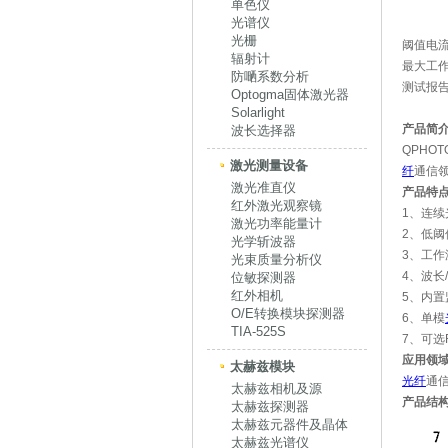
单色仪
光谱仪
光栅
阈值电流
辐射计
最大工作
防嗮系数分析
测试报
Optogma固体激光器
Solarlight
产品简
波长选择器
QPHOT
激光测量设备
纤
通信
激光准直仪
产品特
红外激光观察镜
1、连续
激光功率能量计
2、低
光学斩波器
3、工作
光束质量分析仪
4、波长/
位敏探测器
红外相机
5、内
O/E转换模块探测器
6、单模
TIA-525S
7、可选F
应用领
太赫兹模块
光纤
通
太赫兹相机及源
产品结
太赫兹探测器
太赫兹元器件及晶体
太赫兹光谱仪