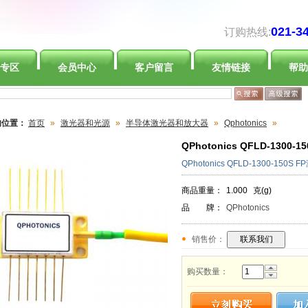
021-3
订购热线:
专区
会员中心
客户留言
友情链接
帮助
的位置：
首页
»
激光器和光源
»
半导体激光器和放大器
»
Qphotonics
»
QPhotonics QFLD-1300
QPhotonics QFLD-1300-150
商品重量：
1.000
克(g)
品 牌：
QPhotonics
销售价：
购买数量：