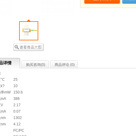
品详情
购买咨询(
0
)
商品评论 (
0
)
性
°C
25
k?
10
功率mW
150.6
mA
386
V
2.17
mA
0.07
nm
1302
nm
4.12
FC/PC