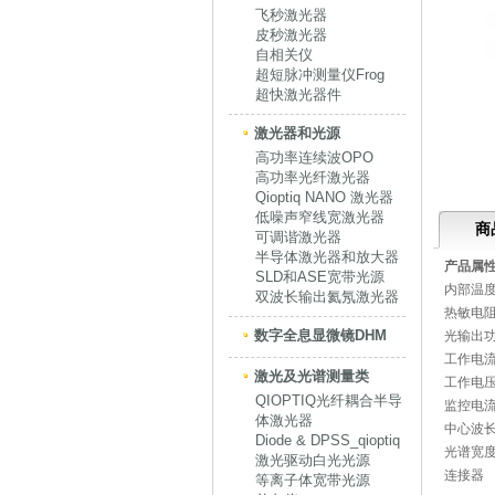
飞秒激光器
皮秒激光器
自相关仪
超短脉冲测量仪Frog
超快激光器件
激光器和光源
高功率连续波OPO
高功率光纤激光器
Qioptiq NANO 激光器
低噪声窄线宽激光器
商
可调谐激光器
半导体激光器和放大器
产品属
SLD和ASE宽带光源
内部温度
双波长输出氦氖激光器
热敏电阻
数字全息显微镜DHM
光输出
工作电流
激光及光谱测量类
工作电压
QIOPTIQ光纤耦合半导
监控电流
体激光器
中心波长
Diode & DPSS_qioptiq
光谱宽度
激光驱动白光光源
连接器
等离子体宽带光源