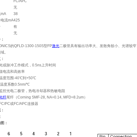
FC/APC
无
mA
38
电流mA
425
告
有
无
介：
ONICS的QFLD-1300-150S型FP
激光
二极管具有输出功率大、发散角较小、光谱较窄
领域。
点：
光或脉冲工作模式，0.5ns上升时间
阈值电流和高效率
温度范围-40℃到+50℃
温度系数0.5nm/℃
置监控光电二极管，热电冷却器和热敏电阻
光纤
尾纤（Corning SMF-28, NA=0.14, MFD=8.2um）
C/PC或FC/APC连接器
域：
信
构图：