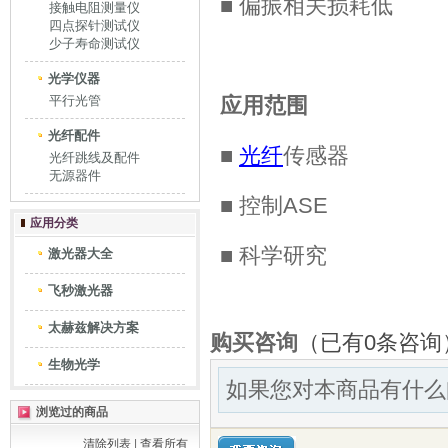
■ 偏振相关损耗低
接触电阻测量仪
四点探针测试仪
少子寿命测试仪
光学仪器
平行光管
应用范围
光纤配件
■
光纤
传感器
光纤跳线及配件
无源器件
■ 控制ASE
应用分类
■ 科学研究
激光器大全
飞秒激光器
太赫兹解决方案
购买咨询
（已有0条咨询
生物光学
如果您对本商品有什么
浏览过的商品
清除列表
|
查看所有