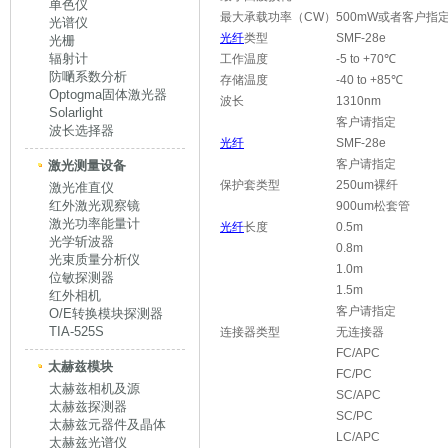
单色仪
最大承载功率（CW）
500mW或者客户指
光谱仪
光纤
类型
SMF-28e
光栅
辐射计
工作温度
-5 to +70℃
防嗮系数分析
存储温度
-40 to +85℃
Optogma固体激光器
波长
1310nm
Solarlight
客户请指定
波长选择器
光纤
SMF-28e
客户请指定
激光测量设备
保护套类型
250um裸纤
激光准直仪
红外激光观察镜
900um松套管
激光功率能量计
光纤
长度
0.5m
光学斩波器
0.8m
光束质量分析仪
1.0m
位敏探测器
1.5m
红外相机
客户请指定
O/E转换模块探测器
TIA-525S
连接器类型
无连接器
FC/APC
太赫兹模块
FC/PC
太赫兹相机及源
SC/APC
太赫兹探测器
SC/PC
太赫兹元器件及晶体
LC/APC
太赫兹光谱仪