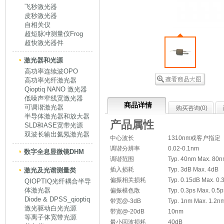
飞秒激光器
皮秒激光器
自相关仪
超短脉冲测量仪Frog
超快激光器件
激光器和光源
高功率连续波OPO
高功率光纤激光器
Qioptiq NANO 激光器
低噪声窄线宽激光器
商品详情
可调谐激光器
购买咨询(
0
)
半导体激光器和放大器
产品属性
SLD和ASE宽带光源
双波长输出氦氖激光器
中心波长
1310nm或客户指定
调谐分辨率
0.02-0.1nm
数字全息显微镜DHM
调谐范围
Typ. 40nm Max. 80
插入损耗
Typ. 3dB Max. 4dB
激光及光谱测量类
偏振相关损耗
Typ. 0.15dB Max. 0.
QIOPTIQ光纤耦合半导
体激光器
偏振模色散
Typ. 0.3ps Max. 0.5p
Diode & DPSS_qioptiq
带宽@-3dB
Typ. 1nm Max. 1.2n
激光驱动白光光源
带宽@-20dB
10nm
等离子体宽带光源
最小回波损耗
40dB