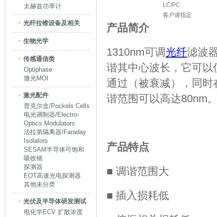
LC/PC
太赫兹功率计
客户请指定
光纤拉锥设备及相关
产品简介
生物光学
1310nm可调
光纤
滤波
传感通信类
谐其中心波长，它可以
Optiphase
微光MOI
通过（被衰减），同时
激光配件
谐范围可以高达80nm
普克尔盒/Pockels Cells
电光调制器/Electro-
Optics Modulators
法拉第隔离器/Faraday
Isolators
产品特点
SESAM半导体可饱和
吸收镜
探测器
■ 调谐范围大
EOT高速光电探测器
其他未分类
■ 插入损耗低
光伏及半导体研发测试
电化学ECV 扩散浓度