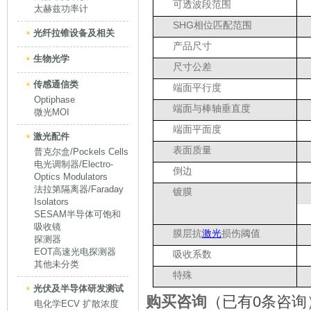
可透波段范围
太赫兹功率计
SHG相位匹配范围
光纤拉锥设备及相关
产品尺寸
生物光学
尺寸公差
传感通信类
端面平行度
Optiphase
端面与棒轴垂直度
微光MOI
端面平面度
激光配件
表面质量
普克尔盒/Pockels Cells
电光调制器/Electro-
倒边
Optics Modulators
法拉第隔离器/Faraday
镀膜
Isolators
SESAM半导体可饱和
吸收镜
膜层抗
激光
损伤阈值
探测器
EOT高速光电探测器
吸收系数
其他未分类
特殊
光伏及半导体研发测试
购买咨询
（已有0条咨询
电化学ECV 扩散浓度