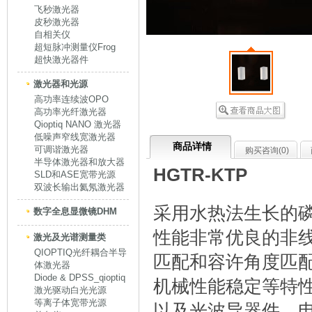
飞秒激光器
皮秒激光器
自相关仪
超短脉冲测量仪Frog
超快激光器件
激光器和光源
高功率连续波OPO
高功率光纤激光器
Qioptiq NANO 激光器
低噪声窄线宽激光器
商品详情
可调谐激光器
购买咨询(
0
)
半导体激光器和放大器
HGTR-KTP
SLD和ASE宽带光源
双波长输出氦氖激光器
采用水热法生长的磷酸
数字全息显微镜DHM
性能非常优良的非
激光及光谱测量类
QIOPTIQ光纤耦合半导
匹配和容许角度匹
体激光器
Diode & DPSS_qioptiq
机械性能稳定等特
激光驱动白光光源
等离子体宽带光源
以及光波导器件、