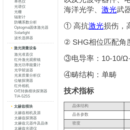
单色仪
光谱仪
海洋光学、
激光
武
光栅
辐射计
防嗮系数分析
① 高抗
激光
损伤，
Optogma固体激光器
Solarlight
波长选择器
② SHG相位匹配角度(1
激光测量设备
激光准直仪
③电导率：10-10/Ω
红外激光观察镜
激光功率能量计
光学斩波器
④畴结构：单畴
光束质量分析仪
位敏探测器
红外相机
技术指标
O/E转换模块探测器
TIA-525S
晶体结构
太赫兹模块
太赫兹相机及源
晶各参数
太赫兹探测器
密度
太赫兹元器件及晶体
太赫兹光谱仪