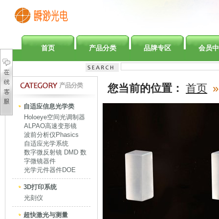
首页
产品分类
品牌专区
会员中
产品分类
您当前的位置：
首页
»
自适应信息光学类
Holoeye空间光调制器
ALPAO高速变形镜
波前分析仪Phasics
自适应光学系统
数字微反射镜 DMD 数
字微镜器件
光学元件器件DOE
3D打印系统
光刻仪
超快激光与测量