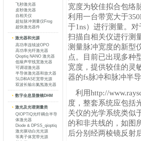
飞秒激光器
宽度为较佳拟合包络脉
皮秒激光器
利用一台带宽大于35
自相关仪
超短脉冲测量仪Frog
于1ns）进行测量。对于
超快激光器件
扫描自相关仪进行测
激光器和光源
高功率连续波OPO
测量脉冲宽度的新型
高功率光纤激光器
点。目前已出现多种
Qioptiq NANO 激光器
低噪声窄线宽激光器
宽度，提供较佳的灵
可调谐激光器
半导体激光器和放大器
器的fs脉冲和脉冲半
SLD和ASE宽带光源
双波长输出氦氖激光器
利用
http://www.ray
数字全息显微镜DHM
度，整套系统应包括
激光及光谱测量类
关仪的光学系统类似
QIOPTIQ光纤耦合半导
体激光器
的和非共线的，如图
Diode & DPSS_qioptiq
激光驱动白光光源
后分别经两棱镜反射
等离子体宽带光源