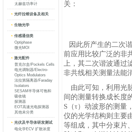
关：
太赫兹功率计
光纤拉锥设备及相关
生物光学
传感通信类
Optiphase
因此所产生的二次谐
微光MOI
前应用比较广泛的非
激光配件
上，其二次谐波通过
普克尔盒/Pockels Cells
电光调制器/Electro-
非共线相关测量法能
Optics Modulators
法拉第隔离器/Faraday
Isolators
由此可知，利用光脉
SESAM半导体可饱和
间的测量转换成长度
吸收镜
探测器
S（τ）动波形的测量
EOT高速光电探测器
其他未分类
仪的光学结构则主要
光伏及半导体研发测试
等组成，其中分束片
电化学ECV 扩散浓度