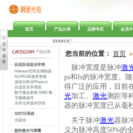
首页
产品分类
品牌专区
会员中
产品分类
您当前的位置：
首页
»
自适应信息光学类
脉冲宽度是脉冲
激
Holoeye空间光调制器
ps和fs的脉冲宽度。
ALPAO高速变形镜
波前分析仪Phasics
得广泛的应用，目前
自适应光学系统
数字微反射镜 DMD 数
光
加工、
激光
测距等
字微镜器件
光学元件器件DOE
器的脉冲宽度已从毫
3D打印系统
关于脉冲
激光
器脉
光刻仪
义为脉冲高度
50%
的
超快激光与测量