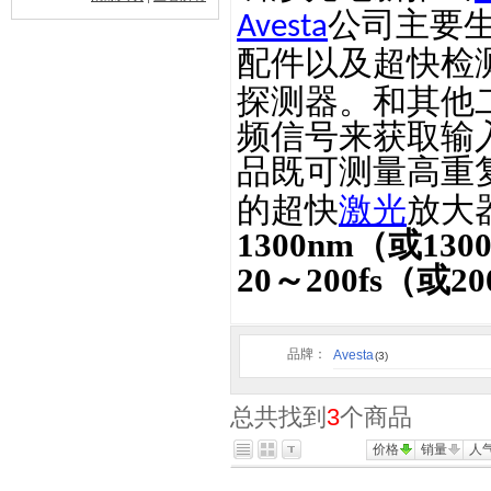
公司主要
Avesta
配件以及超快检
探测器。和其他
频信号来获取输
品既可测量高重
的超快
激光
放大
1300nm
（或
130
20
～
200fs
（或
20
品牌：
Avesta
(3)
总共找到
3
个商品
价格
销量
人