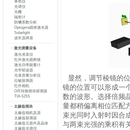
单色仪
光谱仪
光栅
辐射计
防嗮系数分析
Optogma固体激光器
Solarlight
波长选择器
激光测量设备
激光准直仪
红外激光观察镜
激光功率能量计
光学斩波器
光束质量分析仪
显然，调节棱镜的位
位敏探测器
镜的位置可以形成一
红外相机
O/E转换模块探测器
数的波形。选择倍频
TIA-525S
量都稍偏离相位匹配
太赫兹模块
太赫兹相机及源
束光同时入射时因合
太赫兹探测器
与两束光强的乘积有
太赫兹元器件及晶体
太赫兹光谱仪