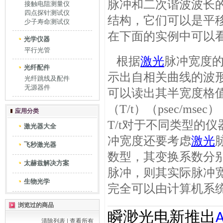
脉冲和二次谐波波长
接触电阻测量仪
四点探针测试仪
结构，它们可以是平
少子寿命测试仪
在下面的实例中可以
光学仪器
平行光管
根据
激光
脉冲宽度
光纤配件
示出自相关曲线的波
光纤跳线及配件
无源器件
可以读出其半宽度格
（T/t）（psec/m
应用分类
T/t对于不同类型的
激光器大全
冲宽度还要考虑
激光
飞秒激光器
数型，其变换系数分别为
太赫兹解决方案
脉冲，则其实际脉冲宽度
生物光学
完全可以由计算机系
浏览过的商品
瞬渺光电新推出
A
清除列表
|
查看所有