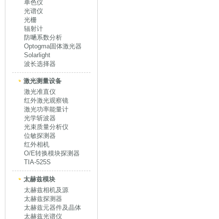
单色仪
光谱仪
光栅
辐射计
防嗮系数分析
Optogma固体激光器
Solarlight
波长选择器
激光测量设备
激光准直仪
红外激光观察镜
激光功率能量计
光学斩波器
光束质量分析仪
位敏探测器
红外相机
O/E转换模块探测器
TIA-525S
太赫兹模块
太赫兹相机及源
太赫兹探测器
太赫兹元器件及晶体
太赫兹光谱仪