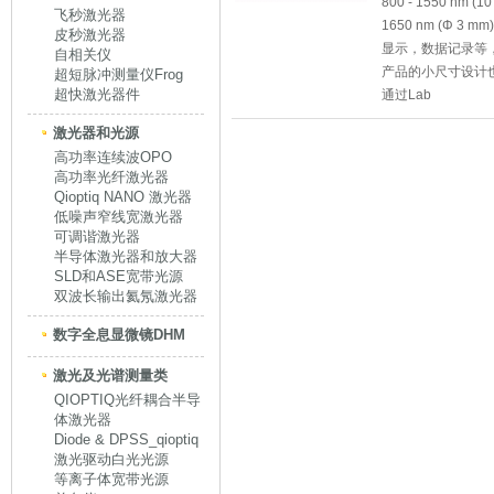
800 - 1550 nm (10
飞秒激光器
1650 nm (Φ 
皮秒激光器
显示，数据记录等
自相关仪
产品的小尺寸设计也
超短脉冲测量仪Frog
超快激光器件
通过Lab
激光器和光源
高功率连续波OPO
高功率光纤激光器
Qioptiq NANO 激光器
低噪声窄线宽激光器
可调谐激光器
半导体激光器和放大器
SLD和ASE宽带光源
双波长输出氦氖激光器
数字全息显微镜DHM
激光及光谱测量类
QIOPTIQ光纤耦合半导
体激光器
Diode & DPSS_qioptiq
激光驱动白光光源
等离子体宽带光源