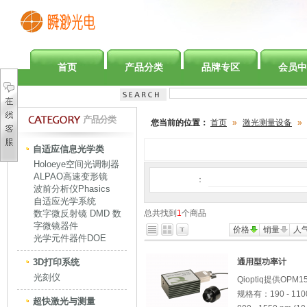
首页
产品分类
品牌专区
会员中
产品分类
您当前的位置：
首页
»
激光测量设备
»
自适应信息光学类
Holoeye空间光调制器
ALPAO高速变形镜
：
波前分析仪Phasics
自适应光学系统
数字微反射镜 DMD 数
总共找到
1
个商品
字微镜器件
价格
销量
人
光学元件器件DOE
3D打印系统
通用型功率计
光刻仪
Qioptiq提供O
规格有：190 - 1100 n
超快激光与测量