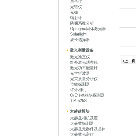
单色仪
光谱仪
光栅
辐射计
防嗮系数分析
Optogma固体激光器
Solarlight
波长选择器
激光测量设备
激光准直仪
红外激光观察镜
激光功率能量计
光学斩波器
光束质量分析仪
位敏探测器
红外相机
O/E转换模块探测器
TIA-525S
太赫兹模块
太赫兹相机及源
太赫兹探测器
太赫兹元器件及晶体
太赫兹光谱仪