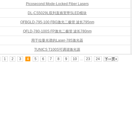
Picosecond Mode-Locked Fiber Lasers
DL-CS5029L双列直插宽带SLED模块
QFBGLD-795-100 FBG激光二极管 波长795nm
QFLD-780-100S FP激光二极管 波长780nm
用于拉曼光谱的Laser-785激光器
TUNICS T100S可调谐激光源
1
2
3
4
5
6
7
8
9
10
...
23
24