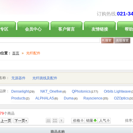
021-3
订购热线:
专区
会员中心
客户留言
友情链接
帮助
的位置：
首页
»
光纤配件
名称：
无源器件
光纤跳线及配件
品牌：
Denselight
NKT_Onefive
QPhotonics
Orbits Lightwave
(29)
(4)
(177)
(
Products
ALPHALAS
Duma
Rayscience
OZOptics
(2)
(6)
(4)
(35)
(3
79
个商品
价格
销量
人气
排序
商品名称