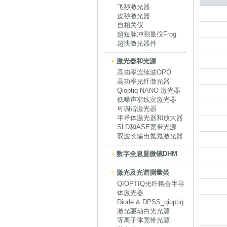
飞秒激光器
皮秒激光器
自相关仪
超短脉冲测量仪Frog
超快激光器件
激光器和光源
高功率连续波OPO
高功率光纤激光器
Qioptiq NANO 激光器
低噪声窄线宽激光器
可调谐激光器
半导体激光器和放大器
SLD和ASE宽带光源
双波长输出氦氖激光器
数字全息显微镜DHM
激光及光谱测量类
QIOPTIQ光纤耦合半导
体激光器
Diode & DPSS_qioptiq
激光驱动白光光源
等离子体宽带光源