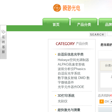
首页
产品分类
品牌
产品分类
您当前
自适应信息光学类
Holoeye空间光调制器
ALPAO高速变形镜
分类
波前分析仪Phasics
自适应光学系统
数字微反射镜 DMD 数
字微镜器件
光学元件器件DOE
3D打印系统
总共找到
4
光刻仪
4
/
24
超快激光与测量