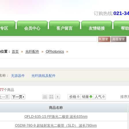
021-3
订购热线:
专区
会员中心
客户留言
友情链接
帮助
的位置：
首页
»
光纤配件
»
QPhotonics
»
名称：
无源器件
光纤跳线及配件
77
个商品
价格
销量
人气
排序
商品名称
QFLD-635-1S FP激光二极管 波长635nm
QSDM-780-9 超辐射发光二极管（SLD） 波长780nm