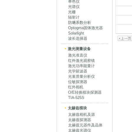
单色仪
光谱仪
光栅
辐射计
防嗮系数分析
Optogma固体激光器
Solarlight
波长选择器
激光测量设备
激光准直仪
红外激光观察镜
激光功率能量计
光学斩波器
光束质量分析仪
位敏探测器
红外相机
O/E转换模块探测器
TIA-525S
太赫兹模块
太赫兹相机及源
太赫兹探测器
太赫兹元器件及晶体
太赫兹光谱仪