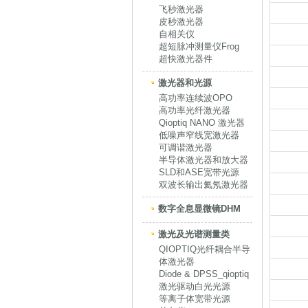
飞秒激光器
皮秒激光器
自相关仪
超短脉冲测量仪Frog
超快激光器件
激光器和光源
高功率连续波OPO
高功率光纤激光器
Qioptiq NANO 激光器
低噪声窄线宽激光器
可调谐激光器
半导体激光器和放大器
SLD和ASE宽带光源
双波长输出氦氖激光器
数字全息显微镜DHM
激光及光谱测量类
QIOPTIQ光纤耦合半导
体激光器
Diode & DPSS_qioptiq
激光驱动白光光源
等离子体宽带光源