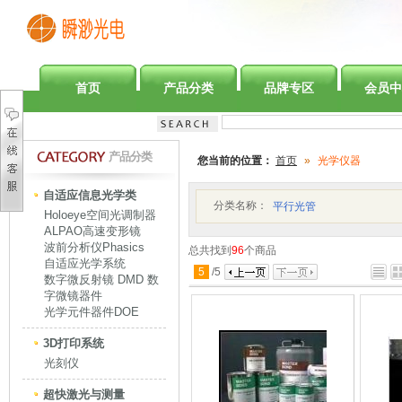
首页
产品分类
品牌专区
会员中
产品分类
您当前的位置：
首页
»
光学仪器
自适应信息光学类
分类名称：
平行光管
Holoeye空间光调制器
ALPAO高速变形镜
波前分析仪Phasics
总共找到
96
个商品
自适应光学系统
5
/
5
数字微反射镜 DMD 数
字微镜器件
光学元件器件DOE
3D打印系统
光刻仪
超快激光与测量