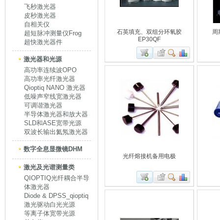
飞秒激光器
皮秒激光器
自相关仪
石英填充、双组分环氧胶
周
超短脉冲测量仪Frog
EP30QF
超快激光器件
激光器和光源
高功率连续波OPO
高功率光纤激光器
Qioptiq NANO 激光器
低噪声窄线宽激光器
可调谐激光器
半导体激光器和放大器
SLD和ASE宽带光源
双波长输出氦氖激光器
数字全息显微镜DHM
光纤熔接机备用电极
激光及光谱测量类
QIOPTIQ光纤耦合半导
体激光器
Diode & DPSS_qioptiq
激光驱动白光光源
等离子体宽带光源