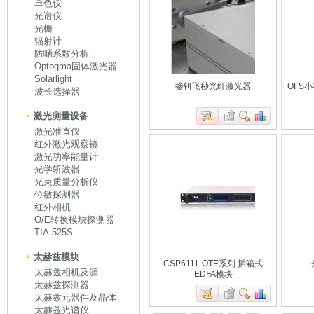
单色仪
光谱仪
光栅
辐射计
防嗮系数分析
Optogma固体激光器
Solarlight
掺铒飞秒光纤激光器
OFS
波长选择器
激光测量设备
激光准直仪
红外激光观察镜
激光功率能量计
光学斩波器
光束质量分析仪
位敏探测器
红外相机
O/E转换模块探测器
TIA-525S
太赫兹模块
CSP6111-OTE系列 插箱式
太赫兹相机及源
EDFA模块
太赫兹探测器
太赫兹元器件及晶体
太赫兹光谱仪