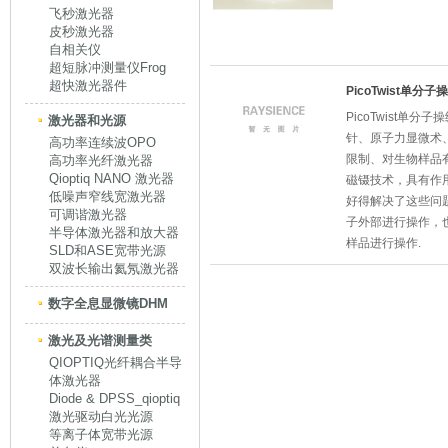
飞秒激光器
皮秒激光器
自相关仪
超短脉冲测量仪Frog
超快激光器件
PicoTwist单分
PicoTwist单
激光器和光源
针、原子力显微术
高功率连续波OPO
限制、对生物样品
高功率光纤激光器
Qioptiq NANO 激光器
磁镊技术，具有作
低噪声窄线宽激光器
好得解决了这些问
可调谐激光器
子外部进行操作，
半导体激光器和放大器
样品进行操作.
SLD和ASE宽带光源
双波长输出氦氖激光器
数字全息显微镜DHM
激光及光谱测量类
QIOPTIQ光纤耦合半导
体激光器
Diode & DPSS_qioptiq
激光驱动白光光源
等离子体宽带光源