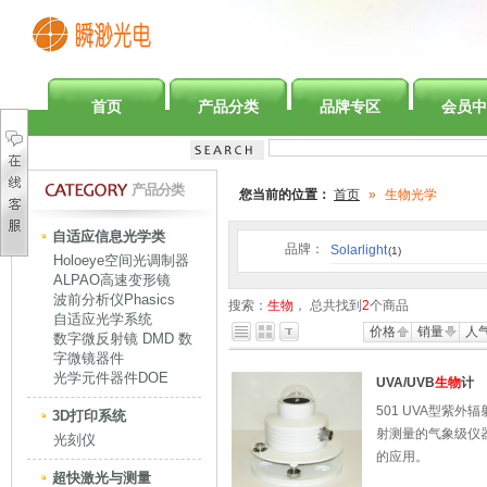
首页
产品分类
品牌专区
会员中
产品分类
您当前的位置：
首页
»
生物光学
自适应信息光学类
品牌：
Solarlight
(1)
Holoeye空间光调制器
ALPAO高速变形镜
波前分析仪Phasics
搜索：
生物
， 总共找到
2
个商品
自适应光学系统
价格
销量
人
数字微反射镜 DMD 数
字微镜器件
光学元件器件DOE
UVA/UVB
生物
计
501 UVA型紫
3D打印系统
射测量的气象级仪
光刻仪
的应用。
超快激光与测量