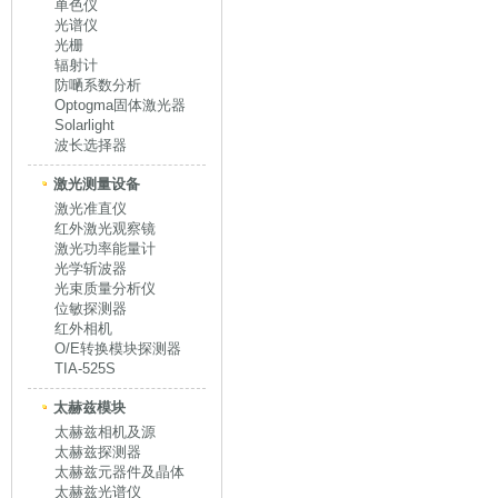
单色仪
光谱仪
光栅
辐射计
防嗮系数分析
Optogma固体激光器
Solarlight
波长选择器
激光测量设备
激光准直仪
红外激光观察镜
激光功率能量计
光学斩波器
光束质量分析仪
位敏探测器
红外相机
O/E转换模块探测器
TIA-525S
太赫兹模块
太赫兹相机及源
太赫兹探测器
太赫兹元器件及晶体
太赫兹光谱仪