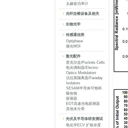
太赫兹功率计
光纤拉锥设备及相关
生物光学
传感通信类
Optiphase
微光MOI
激光配件
普克尔盒/Pockels Cells
电光调制器/Electro-
Optics Modulators
法拉第隔离器/Faraday
Isolators
SESAM半导体可饱和
吸收镜
探测器
EOT高速光电探测器
其他未分类
光伏及半导体研发测试
电化学ECV 扩散浓度