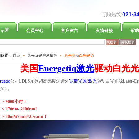
021-3
订购热线:
专区
会员中心
客户留言
友情链接
帮助
的位置：
首页
»
激光及光谱测量类
»
激光驱动白光光源
美国
Energetiq
激光
驱动白光光源
rgetiq
公司LDLS系列超高亮度深紫外
宽带光源
(
激光
驱动白光光源Laser-Driv
5,982。
！
>
9
000小时 !
！
>
1
7
0nm~2100nm!
！
> 10mW/mm^2.sr.nm！