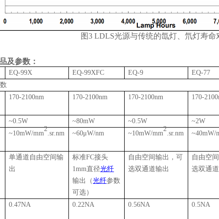
图3 LDLS光源与传统的氙灯、氘灯寿命
品及参数：
EQ-99X
EQ-99XFC
EQ-9
EQ-77
参数
范
170-2100nm
170-2100nm
170-2100nm
170-210
率
~0.5W
~80mW
~0.5W
~2W
2
2
辐
~10mW/mm
.sr.nm
~60μW/nm
~10mW/mm
.sr.nm
~40mW/
度
方
单通道
自由空间输
标准
FC
接头
自由空间输出，可
自由空
出
1mm
直径
光纤
选双通道输出
选双通
输出（
光纤
参数
可选）
孔
0.47NA
0.22NA
0.56NA
0.5NA