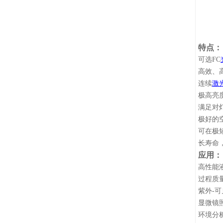
EQ
特点：
可选
FC
高效、
连续
激
极高亮
满足
对
极好的
可在极
长寿命
应用：
高性能
过程质
紫外
-
显微镜
环境分