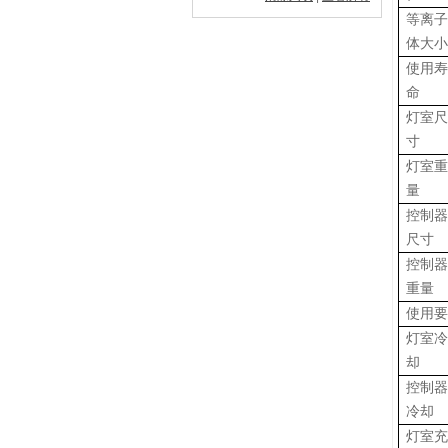
等离
体大
使用
命
灯室
寸
灯室
量
控制
尺寸
控制
重量
使用
灯室
却
控制
冷却
灯室