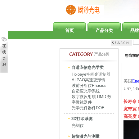
首页
产品分类
品牌
产品分类
您当前
自适应信息光学类
Holoeye空间光调制器
ALPAO高速变形镜
美国
Ene
波前分析仪Phasics
US7,43
自适应光学系统
数字微反射镜 DMD 数
长寿命
字微镜器件
光学元件器件DOE
宽带宽
高亮度
3D打印系统
光刻仪
超快激光与测量