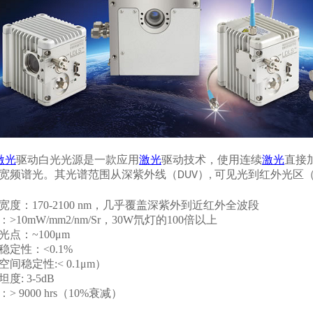
激光
驱动白光
光源是一款应用
激光
驱
动技术，使用连续
激光
直接
宽频谱光。其光谱范围从深紫外线（
）
可见光到红外光区
DUV
,
宽度：
170-2100 nm
，几乎覆盖深紫外到近红外全波段
：>
10mW/mm2/nm/Sr
，30W氘灯的100倍以上
光点：~
100
μm
稳定性：<0.1%
间稳定性:< 0.1μm）
度: 3-5dB
：> 9000 hrs（10%衰减
）