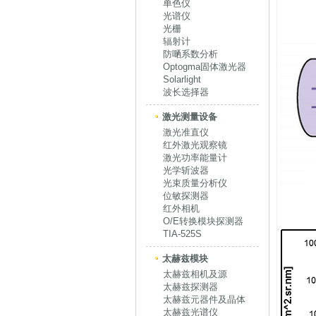
单色仪
光谱仪
光栅
辐射计
防嗮系数分析
Optogma固体激光器
Solarlight
波长选择器
激光测量设备
激光准直仪
红外激光观察镜
激光功率能量计
光学斩波器
光束质量分析仪
位敏探测器
红外相机
O/E转换模块探测器
TIA-525S
太赫兹模块
太赫兹相机及源
太赫兹探测器
太赫兹元器件及晶体
太赫兹光谱仪