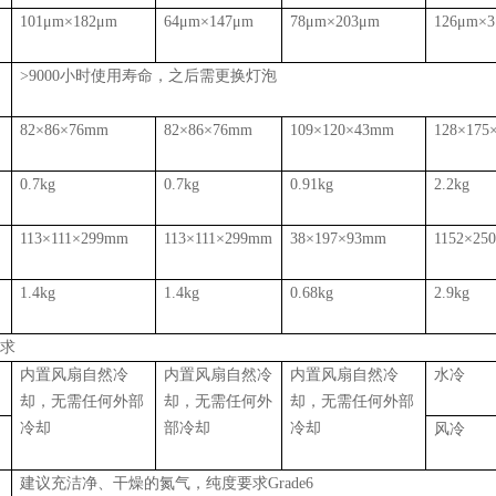
子
101μm×182
μm
64
μm×1
47
μm
78
μm×
203
μm
1
26
μm×
3
小
寿
>9000
小时使用寿命，之后需更换灯泡
尺
82
×
86
×
76m
m
82
×
86
×
76m
m
109
×
120
×
43m
m
128
×
175
重
0.7kg
0.7kg
0.91kg
2.2kg
器
113
×
111
×
299m
m
113
×
111
×
299m
m
38
×
197
×
93m
m
1152
×
25
器
1.4kg
1.4kg
0.68kg
2.9kg
要求
冷
内置风扇自然冷
内置风扇自然冷
内置风扇自然冷
水冷
却，无需任何外部
却，无需任何外
却，无需任何外部
冷却
部冷却
冷却
器
风冷
充
建议充洁净、干燥的氮气，纯度要求
Grade6