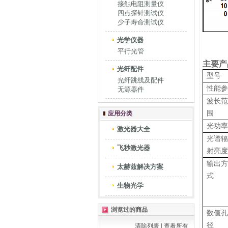
接触电阻测量仪
四点探针测试仪
少子寿命测试仪
光学仪器
平行光管
主要产
光纤配件
型号
光纤跳线及配件
性能
无源器件
波长
围
应用分类
光功
激光器大全
光谱
飞秒激光器
射亮
输出
太赫兹解决方案
式
生物光学
浏览过的商品
数值
径
清除列表
|
查看所有