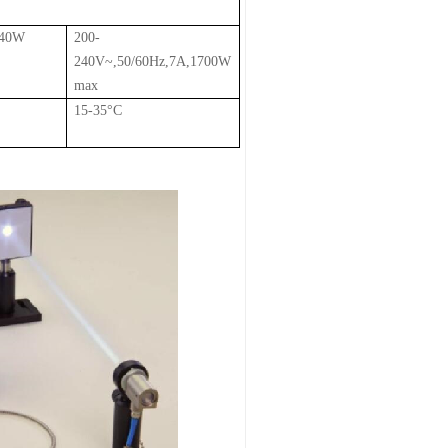
140W
200-
240V~,50/60Hz,7A,1700W
max
15-35
°C