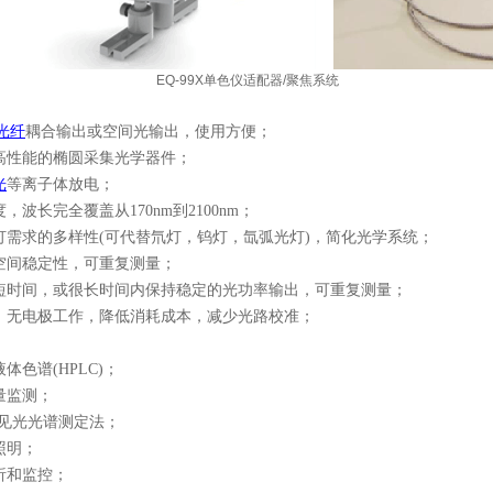
-99X单色仪适配器/聚焦系统 EQ-99
光纤
耦合输出
或空间光输出
，使用方便
；
高性能的椭圆采集光学器件
；
光
等离子体放电
；
度，波长完全覆盖从
170nm到2100nm
；
灯需求的多样性
(可代替氘灯，钨灯，氙弧光灯)，简化光学系统
；
空间稳定性，可重复测量
；
短时间，或很长时间内
保持
稳定的
光功率
输出，可重复测量
；
，无电极工作，降低消耗成本，减少光路校准
；
液体色谱
(HPLC)
；
量监测
；
可见光光谱测定法
；
照明
；
析和监控
；