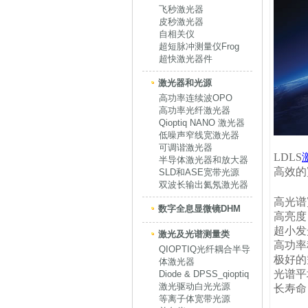
飞秒激光器
皮秒激光器
自相关仪
超短脉冲测量仪Frog
超快激光器件
激光器和光源
高功率连续波OPO
高功率光纤激光器
Qioptiq NANO 激光器
低噪声窄线宽激光器
可调谐激光器
LDLS
半导体激光器和放大器
高效的
SLD和ASE宽带光源
双波长输出氦氖激光器
高光谱
数字全息显微镜DHM
高亮
度
超小发
激光及光谱测量类
高功率
QIOPTIQ光纤耦合半导
极好的空
体激光器
光谱平坦
Diode & DPSS_qioptiq
激光驱动白光光源
长寿命
等离子体宽带光源